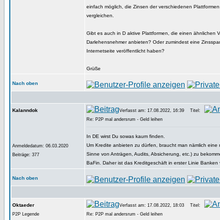
einfach möglich, die Zinsen der verschiedenen Plattform
vergleichen.
Gibt es auch in D aktive Plattformen, die einen ähnlichen V
Darlehensnehmer anbieten? Oder zumindest eine Zinsspa
Internetseite veröffentlicht haben?
Grüße
Nach oben
Kalanndok
Verfasst am: 17.08.2022, 16:39
Titel:
Re: P2P mal andersrum - Geld leihen
In DE wirst Du sowas kaum finden.
Um Kredite anbieten zu dürfen, braucht man nämlich eine 
Anmeldedatum: 06.03.2020
Sinne von Anträgen, Audits, Absicherung, etc.) zu bekom
Beiträge: 377
BaFin. Daher ist das Kreditgeschäft in erster Linie Banken
Nach oben
Oktaeder
Verfasst am: 17.08.2022, 18:03
Titel:
P2P Legende
Re: P2P mal andersrum - Geld leihen