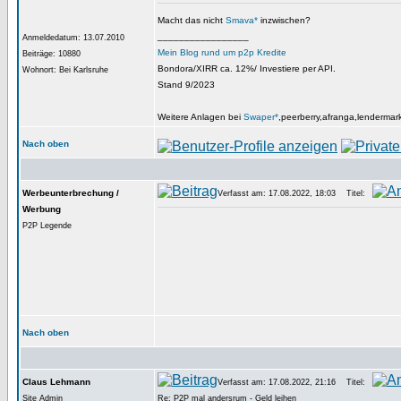
Macht das nicht
Smava*
inzwischen?
_________________
Anmeldedatum: 13.07.2010
Mein Blog rund um p2p Kredite
Beiträge: 10880
Bondora/XIRR ca. 12%/ Investiere per API.
Wohnort: Bei Karlsruhe
Stand 9/2023
Weitere Anlagen bei
Swaper*
,peerberry,afranga,lendermar
Nach oben
Werbeunterbrechung /
Verfasst am: 17.08.2022, 18:03
Titel:
Werbung
P2P Legende
Nach oben
Claus Lehmann
Verfasst am: 17.08.2022, 21:16
Titel:
Site Admin
Re: P2P mal andersrum - Geld leihen