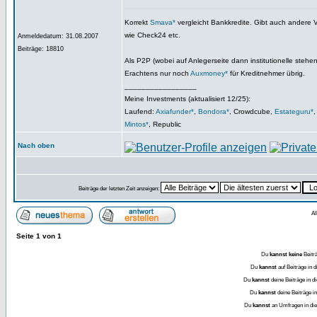
Korrekt
Smava*
vergleicht Bankkredite. Gibt auch andere V
wie Check24 etc.
Anmeldedatum: 31.08.2007
Beiträge: 18810
Als P2P (wobei auf Anlegerseite dann institutionelle stehen
Erachtens nur noch
Auxmoney*
für Kreditnehmer übrig.
_________________
Meine Investments (aktualisiert 12/25):
Laufend:
Axiafunder*
,
Bondora*
, Crowdcube,
Estateguru*
Mintos*
, Republic
Nach oben
Beiträge der letzten Zeit anzeigen:
Al
Seite
1
von
1
Du
kannst keine
Beitr
Du
kannst
auf Beiträge in
Du
kannst
deine Beiträge in
Du
kannst
deine Beiträge 
Du
kannst
an Umfragen in d