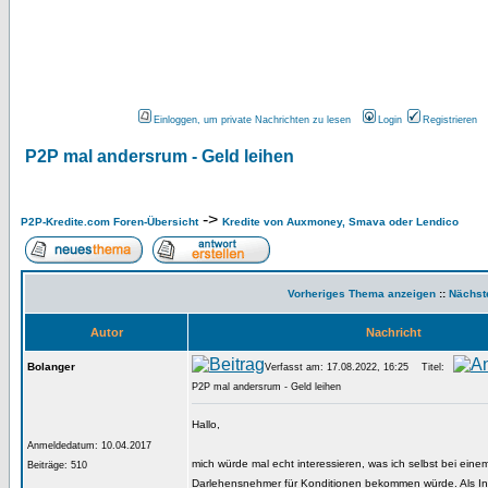
Einloggen, um private Nachrichten zu lesen
Login
Registrieren
P2P mal andersrum - Geld leihen
->
P2P-Kredite.com Foren-Übersicht
Kredite von Auxmoney, Smava oder Lendico
Vorheriges Thema anzeigen
::
Nächst
Autor
Nachricht
Bolanger
Verfasst am: 17.08.2022, 16:25
Titel:
P2P mal andersrum - Geld leihen
Hallo,
Anmeldedatum: 10.04.2017
mich würde mal echt interessieren, was ich selbst bei eine
Beiträge: 510
Darlehensnehmer für Konditionen bekommen würde. Als Inve