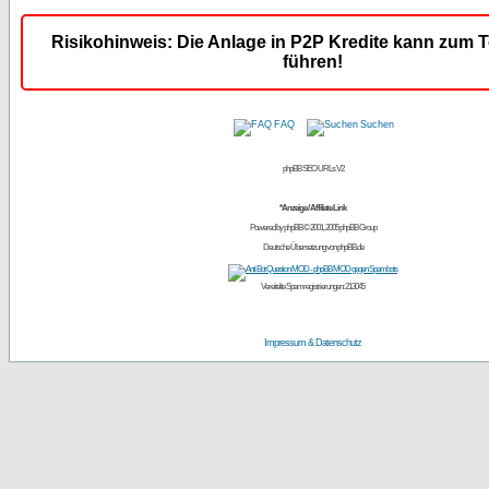
Risikohinweis: Die Anlage in P2P Kredite kann zum T
führen!
FAQ
Suchen
phpBB SEO URLs V2
*Anzeige / Affiliate Link
Powered by
phpBB
© 2001, 2005 phpBB Group
Deutsche Übersetzung von
phpBB.de
Vereitelte Spamregistrierungen: 213045
Impressum & Datenschutz