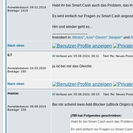
Habt ihr bei Smart Cash auch das Problem, das ih
Anmeldedatum: 09.01.2019
Beiträge: 1419
Es wird einfach nur Fragen zu Smart Cash angezei
Hin und wieder geht es...
_________________
Investiert in:
Mintos*
,
Iuvo*
Devon*
Swaper*
und
N
Nach oben
ILT
Verfasst am: 05.08.2024, 09:11
Titel: Re: Neues Produ
ja ist bei mir das Gleiche
Anmeldedatum: 04.03.2020
Beiträge: 190
Nach oben
mastac
Verfasst am: 05.08.2024, 09:15
Titel: Re: Neues Produ
Bei mir scheint mein Add-Blocker (uBlock Origin) d
Anmeldedatum: 09.08.2019
Beiträge: 158
j789 hat Folgendes geschrieben:
Habt ihr bei Smart Cash auch das Problem, 
Es wird einfach nur Fragen zu Smart Cash 