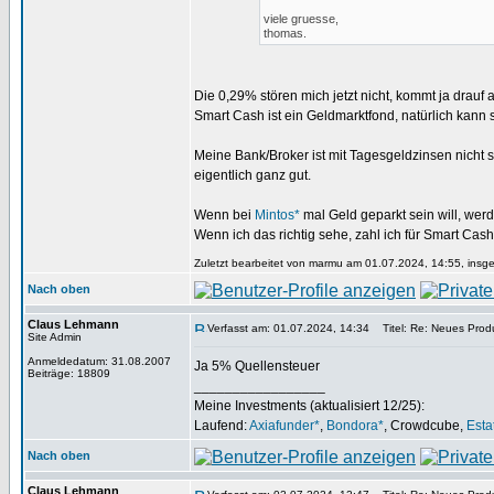
viele gruesse,
thomas.
Die 0,29% stören mich jetzt nicht, kommt ja drauf 
Smart Cash ist ein Geldmarktfond, natürlich kann
Meine Bank/Broker ist mit Tagesgeldzinsen nicht 
eigentlich ganz gut.
Wenn bei
Mintos*
mal Geld geparkt sein will, werd
Wenn ich das richtig sehe, zahl ich für Smart Cas
Zuletzt bearbeitet von marmu am 01.07.2024, 14:55, insge
Nach oben
Claus Lehmann
Verfasst am: 01.07.2024, 14:34
Titel: Re: Neues Produ
Site Admin
Anmeldedatum: 31.08.2007
Ja 5% Quellensteuer
Beiträge: 18809
_________________
Meine Investments (aktualisiert 12/25):
Laufend:
Axiafunder*
,
Bondora*
, Crowdcube,
Esta
Nach oben
Claus Lehmann