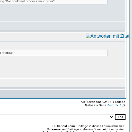
ung "We could not process your order".
e decrease.
Alle Zeiten sind GMT + 1 Stunde
Gehe zu Seite
Zurück
1
,
2
Du
kannst keine
Beiträge in dieses Forum schreiben.
Du
kannst
auf Beiträge in diesem Forum
nicht
antworten.