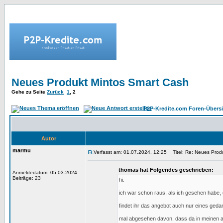
Neues Produkt Mintos Smart Cash
Gehe zu Seite
Zurück
1
,
2
P2P-Kredite.com Foren-Übersi
Autor
marmu
Verfasst am: 01.07.2024, 12:25
Titel: Re: Neues Produ
thomas hat Folgendes geschrieben:
Anmeldedatum: 05.03.2024
Beiträge: 23
hi.
ich war schon raus, als ich gesehen habe
findet ihr das angebot auch nur eines geda
mal abgesehen davon, dass da in meinen a