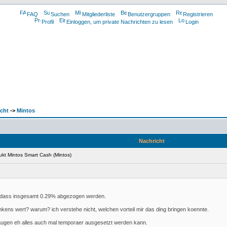
FAQ
Suchen
Mitgliederliste
Benutzergruppen
Registrieren
Profil
Einloggen, um private Nachrichten zu lesen
Login
cht
->
Mintos
Nachricht
kt Mintos Smart Cash (Mintos)
, dass insgesamt 0.29% abgezogen werden.
nkens wert? warum? ich verstehe nicht, welchen vorteil mir das ding bringen koennte.
ugen eh alles auch mal temporaer ausgesetzt werden kann.