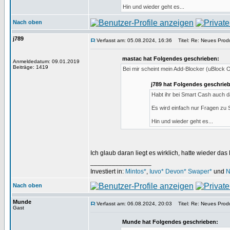
Hin und wieder geht es...
Nach oben
j789
Verfasst am: 05.08.2024, 16:36
Titel: Re: Neues Produ
mastac hat Folgendes geschrieben:
Anmeldedatum: 09.01.2019
Beiträge: 1419
Bei mir scheint mein Add-Blocker (uBlock Or
j789 hat Folgendes geschrie
Habt ihr bei Smart Cash auch d
Es wird einfach nur Fragen zu 
Hin und wieder geht es...
Ich glaub daran liegt es wirklich, hatte wieder d
_________________
Investiert in:
Mintos*
,
Iuvo*
Devon*
Swaper*
und
N
Nach oben
Munde
Verfasst am: 06.08.2024, 20:03
Titel: Re: Neues Produ
Gast
Munde hat Folgendes geschrieben: