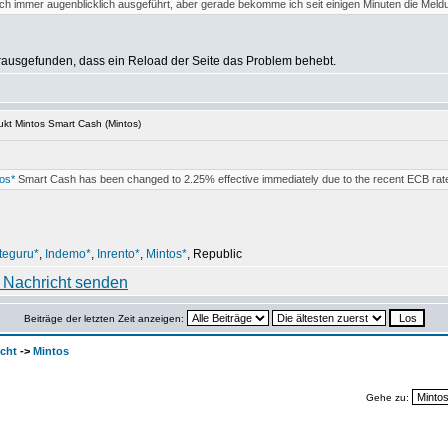
ch immer augenblicklich ausgeführt, aber gerade bekomme ich seit einigen Minuten die Meld
erausgefunden, dass ein Reload der Seite das Problem behebt.
kt Mintos Smart Cash (Mintos)
os*
Smart Cash has been changed to 2.25% effective immediately due to the recent ECB rat
teguru*
,
Indemo*
,
Inrento*
,
Mintos*
, Republic
Beiträge der letzten Zeit anzeigen:
cht
->
Mintos
Gehe zu: