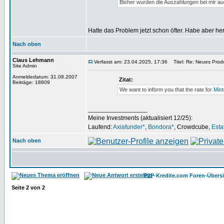
Bisher wurden die Auszahlungen bei mir au
Hatte das Problem jetzt schon öfter. Habe aber h
Nach oben
Claus Lehmann
Verfasst am: 23.04.2025, 17:36
Titel: Re: Neues Produ
Site Admin
Anmeldedatum: 31.08.2007
Zitat:
Beiträge: 18809
We want to inform you that the rate for
Mint
_________________
Meine Investments (aktualisiert 12/25):
Laufend:
Axiafunder*
,
Bondora*
, Crowdcube,
Esta
Nach oben
P2P-Kredite.com Foren-Übersi
Seite
2
von
2