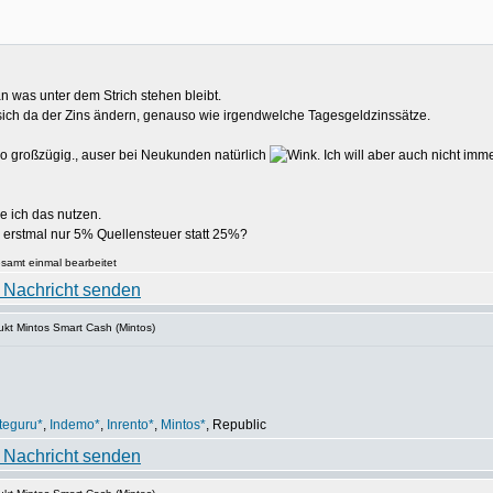
an was unter dem Strich stehen bleibt.
 sich da der Zins ändern, genauso wie irgendwelche Tagesgeldzinssätze.
so großzügig., auser bei Neukunden natürlich
. Ich will aber auch nicht im
e ich das nutzen.
h erstmal nur 5% Quellensteuer statt 25%?
samt einmal bearbeitet
kt Mintos Smart Cash (Mintos)
teguru*
,
Indemo*
,
Inrento*
,
Mintos*
, Republic