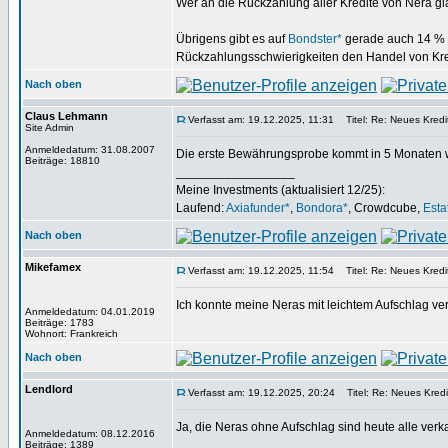
Wer an die Rückzahlung aller Kredite von Nera gla
Übrigens gibt es auf
Bondster*
gerade auch 14 % f
Rückzahlungsschwierigkeiten den Handel von Kre
Nach oben
Claus Lehmann
Verfasst am: 19.12.2025, 11:31
Titel: Re: Neues Kredi
Site Admin
Anmeldedatum: 31.08.2007
Die erste Bewährungsprobe kommt in 5 Monaten w
Beiträge: 18810
_________________
Meine Investments (aktualisiert 12/25):
Laufend:
Axiafunder*
,
Bondora*
, Crowdcube,
Esta
Nach oben
Mikefamex
Verfasst am: 19.12.2025, 11:54
Titel: Re: Neues Kredi
Ich konnte meine Neras mit leichtem Aufschlag ve
Anmeldedatum: 04.01.2019
Beiträge: 1783
Wohnort: Frankreich
Nach oben
Lendlord
Verfasst am: 19.12.2025, 20:24
Titel: Re: Neues Kredi
Ja, die Neras ohne Aufschlag sind heute alle verk
Anmeldedatum: 08.12.2016
Beiträge: 1389