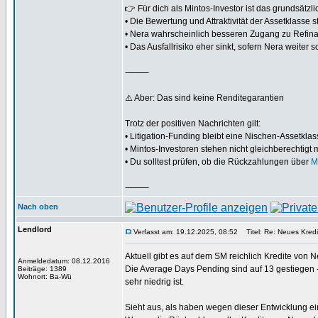
👉 Für dich als Mintos-Investor ist das grundsätzlic
• Die Bewertung und Attraktivität der Assetklasse st
• Nera wahrscheinlich besseren Zugang zu Refina
• Das Ausfallrisiko eher sinkt, sofern Nera weiter 
⸻
⚠️ Aber: Das sind keine Renditegarantien
Trotz der positiven Nachrichten gilt:
• Litigation-Funding bleibt eine Nischen-Assetkl
• Mintos-Investoren stehen nicht gleichberechtigt m
• Du solltest prüfen, ob die Rückzahlungen über
M
⸻
Nach oben
Lendlord
Verfasst am: 19.12.2025, 08:52
Titel: Re: Neues Kredi
Aktuell gibt es auf dem SM reichlich Kredite von 
Anmeldedatum: 08.12.2016
Die Average Days Pending sind auf 13 gestiegen -
Beiträge: 1389
Wohnort: Ba-Wü
sehr niedrig ist.
Sieht aus, als haben wegen dieser Entwicklung e