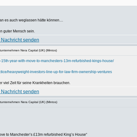
an es auch weglassen hätte können....
ein guter Mensch sein.
tunternehmen Nera Capital (UK) (Mintos)
rs-15th-year-with-move-to-manchesters-13m-refurbished-kings-house/
ice/heavyweight-investors-line-up-for-law-firm-ownership-ventures
er viel Zeit für seine Krankheiten brauchen.
tunternehmen Nera Capital (UK) (Mintos)
h move to Manchester’s £13m refurbished King’s House“