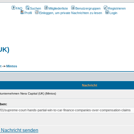
FAQ
Suchen
Mitgliederliste
Benutzergruppen
Registrieren
Profil
Einloggen, um private Nachrichten zu lesen
Login
UK)
t
->
Mintos
Nachricht
tunternehmen Nera Capital (UK) (Mintos)
eben:
/01/supreme-court-hands-partial-win-to-car-finance-companies-over-compensation-claims