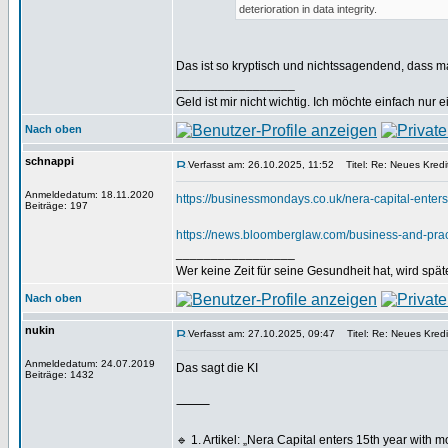
deterioration in data integrity.
Das ist so kryptisch und nichtssagendend, dass m
_________________
Geld ist mir nicht wichtig. Ich möchte einfach nur 
Nach oben
schnappi
Verfasst am: 26.10.2025, 11:52
Titel: Re: Neues Kredi
Anmeldedatum: 18.11.2020
https://businessmondays.co.uk/nera-capital-ente
Beiträge: 197
https://news.bloomberglaw.com/business-and-pract
_________________
Wer keine Zeit für seine Gesundheit hat, wird spät
Nach oben
nukin
Verfasst am: 27.10.2025, 09:47
Titel: Re: Neues Kredi
Anmeldedatum: 24.07.2019
Das sagt die KI
Beiträge: 1432
⸻
🔹 1. Artikel: „Nera Capital enters 15th year wit