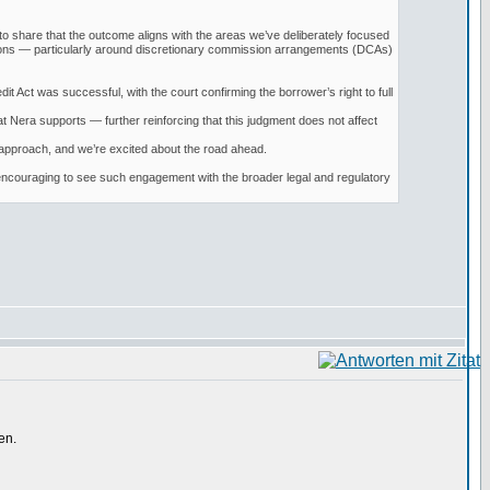
to share that the outcome aligns with the areas we’ve deliberately focused
tions — particularly around discretionary commission arrangements (DCAs)
Act was successful, with the court confirming the borrower’s right to full
 Nera supports — further reinforcing that this judgment does not affect
s approach, and we’re excited about the road ahead.
s encouraging to see such engagement with the broader legal and regulatory
en.