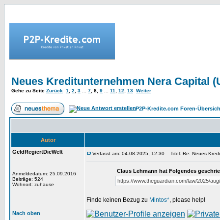
Neues Kreditunternehmen Nera Capital (
Gehe zu Seite
Zurück
1
,
2
,
3
...
7
,
8
,
9
...
11
,
12
,
13
Weiter
P2P-Kredite.com Foren-Übersich
Autor
GeldRegiertDieWelt
Verfasst am: 04.08.2025, 12:30
Titel: Re: Neues Kredi
Claus Lehmann hat Folgendes geschri
Anmeldedatum: 25.09.2016
Beiträge: 524
https://www.theguardian.com/law/2025/aug
Wohnort: zuhause
Finde keinen Bezug zu
Mintos*
, please help!
Nach oben