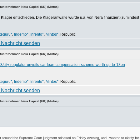
tunternehmen Nera Capital (UK) (Mintos)
 Kläger entschieden. Die Klägeranwälte wurde u.a. von Nera finanziert (zumindest
teguru*
,
Indemo*
,
Inrento*
,
Mintos*
, Republic
tunternehmen Nera Capital (UK) (Mintos)
3/city-regulator-unveils-car-loan-compensation-scheme-worth-up-to-18bn
teguru*
,
Indemo*
,
Inrento*
,
Mintos*
, Republic
tunternehmen Nera Capital (UK) (Mintos)
terest around the Supreme Court judgment released on Friday evening, and I wanted to clarify for