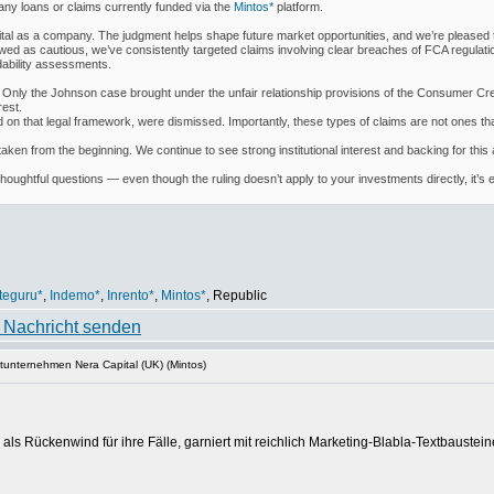
ny loans or claims currently funded via the
Mintos*
platform.
apital as a company. The judgment helps shape future market opportunities, and we’re pleased 
ed as cautious, we’ve consistently targeted claims involving clear breaches of FCA regula
rdability assessments.
ly the Johnson case brought under the unfair relationship provisions of the Consumer Credit 
rest.
n that legal framework, were dismissed. Importantly, these types of claims are not ones that
aken from the beginning. We continue to see strong institutional interest and backing for thi
houghtful questions — even though the ruling doesn’t apply to your investments directly, it’
teguru*
,
Indemo*
,
Inrento*
,
Mintos*
, Republic
tunternehmen Nera Capital (UK) (Mintos)
 als Rückenwind für ihre Fälle, garniert mit reichlich Marketing-Blabla-Textbaustein