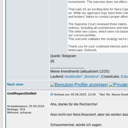
investments. The outcome does not affect a
That said, it’s an exciting time for Nera C
on. While our approach may have been view
and lenders’ failure to conduct proper affo
The Supreme Court reviewed three claims. On
redress, including all commissions and inte
The other two cases, which were not based o
our current portfolio.
This outcome validates the strategy we’ve t
Thank you for your continued interest and t
landscape. Deborah.
Quelle Telegram
[/i]
_________________
Meine Investments (aktualisiert 12/25):
Laufend:
Axiafunder*
,
Bondora*
, Crowdcube,
Esta
Nach oben
GeldRegiertDieWelt
Verfasst am: 05.08.2025, 13:26
Titel: Re: Neues Kredi
Aha, danke für die Recherche!
Anmeldedatum: 25.09.2016
Beiträge: 524
Wohnort: zuhause
Also nicht von Nera finanziert, aber sie werten das
Schaunmermal, würde ich sagen.