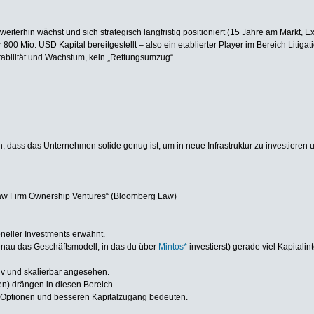
ch weiterhin wächst und sich strategisch langfristig positioniert (15 Jahre am Markt,
800 Mio. USD Kapital bereitgestellt – also ein etablierter Player im Bereich Litigat
Stabilität und Wachstum, kein „Rettungsumzug“.
, dass das Unternehmen solide genug ist, um in neue Infrastruktur zu investieren 
r Law Firm Ownership Ventures“ (Bloomberg Law)
ioneller Investments erwähnt.
 genau das Geschäftsmodell, in das du über
Mintos*
investierst) gerade viel Kapital
tiv und skalierbar angesehen.
men) drängen in diesen Bereich.
t-Optionen und besseren Kapitalzugang bedeuten.