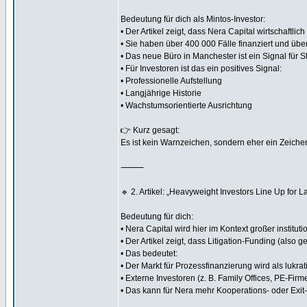
Bedeutung für dich als Mintos-Investor:
• Der Artikel zeigt, dass Nera Capital wirtschaftli
• Sie haben über 400 000 Fälle finanziert und über 
• Das neue Büro in Manchester ist ein Signal für 
• Für Investoren ist das ein positives Signal:
• Professionelle Aufstellung
• Langjährige Historie
• Wachstumsorientierte Ausrichtung
👉 Kurz gesagt:
Es ist kein Warnzeichen, sondern eher ein Zeichen
⸻
🔹 2. Artikel: „Heavyweight Investors Line Up fo
Bedeutung für dich:
• Nera Capital wird hier im Kontext großer institut
• Der Artikel zeigt, dass Litigation-Funding (also
• Das bedeutet:
• Der Markt für Prozessfinanzierung wird als lukra
• Externe Investoren (z. B. Family Offices, PE-Fir
• Das kann für Nera mehr Kooperations- oder Exi