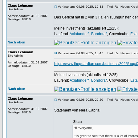
Claus Lehmann
Verfasst am: 04.08.2025, 12:33
Titel: Re: Neues Kredi
Site Admin
Anmeldedatum: 31.08.2007
Das Gericht hat in 2 von 3 Fällen zuungunsten der
Beiträge: 18810
_________________
Meine Investments (aktualisiert 12/25):
Laufend:
Axiafunder*
,
Bondora*
, Crowdcube,
Esta
Nach oben
Claus Lehmann
Verfasst am: 04.08.2025, 15:47
Titel: Re: Neues Kredi
Site Admin
Anmeldedatum: 31.08.2007
https://www.theguardian.com/business/2025/aug/0
Beiträge: 18810
_________________
Meine Investments (aktualisiert 12/25):
Laufend:
Axiafunder*
,
Bondora*
, Crowdcube,
Esta
Nach oben
Claus Lehmann
Verfasst am: 04.08.2025, 22:20
Titel: Re: Neues Kredi
Site Admin
Anmeldedatum: 31.08.2007
Statement von Nera Capital
Beiträge: 18810
Zitat:
Hi everyone,
It is great to see that there is a lot of in