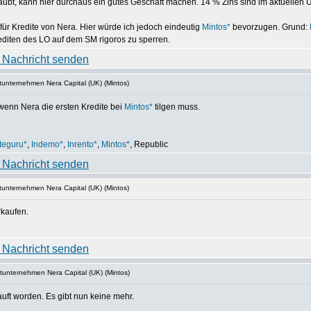
ubt, kann hier durchaus ein gutes Geschäft machen. 14 % Zins sind im aktuellen Um
ür Kredite von Nera. Hier würde ich jedoch eindeutig
Mintos*
bevorzugen. Grund:
diten des LO auf dem SM rigoros zu sperren.
tunternehmen Nera Capital (UK) (Mintos)
enn Nera die ersten Kredite bei
Mintos*
tilgen muss.
teguru*
,
Indemo*
,
Inrento*
,
Mintos*
, Republic
tunternehmen Nera Capital (UK) (Mintos)
rkaufen.
tunternehmen Nera Capital (UK) (Mintos)
auft worden. Es gibt nun keine mehr.