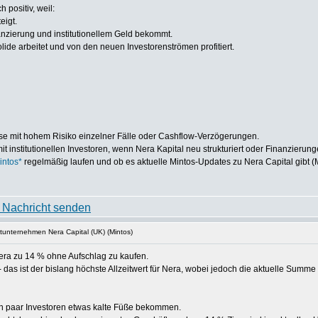
h positiv, weil:
eigt.
nzierung und institutionellem Geld bekommt.
solide arbeitet und von den neuen Investorenströmen profitiert.
asse mit hohem Risiko einzelner Fälle oder Cashflow-Verzögerungen.
it institutionellen Investoren, wenn Nera Kapital neu strukturiert oder Finanzierung
intos*
regelmäßig laufen und ob es aktuelle Mintos-Updates zu Nera Capital gibt (Mi
tunternehmen Nera Capital (UK) (Mintos)
Nera zu 14 % ohne Aufschlag zu kaufen.
 das ist der bislang höchste Allzeitwert für Nera, wobei jedoch die aktuelle Sum
in paar Investoren etwas kalte Füße bekommen.