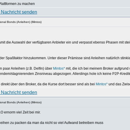
Plattformen zu machen
ional Bonds (Anleihen) (Mintos)
damit die Auswahl der verfügbaren Anbieter ein und verpasst ebenso Phasen mit ste
der Spaßfaktor hinzukommen. Unter dieser Prämisse sind Anleihen natürlich stinkl
n paar Anleihen (z.B. Delfin) über
Mintos*
mit, die ich bei meinem Broker aufgrund
nkendem/stagnierenden Zinsniveau abgezogen. Allerdings hole ich keine P2P-Kredit
r direkt über den Broker, da die Kurse dort besser sind als bei
Mintos*
und das Zwisc
ional Bonds (Anleihen) (Mintos)
O ernorm viel Zeit bei mir.
ihen zu packen da man da nicht so viel Aufwand betreiben muss