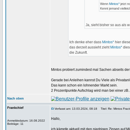
Wenn
Mintos*
jetzt n
Kennt jemand viellei
Ja, sieht bisher so aus als
Ich denke eher dass
Mintos*
hier dies
das derzeit aussieht zieht
Mintos*
dies
die Zukunft.
Mintos probiert zumindest mal Sachen abseits der
Gerade bei Anleihen kannst Du Viele als Privatanl
Das kann schon ein lohnender Markt sein.
2 Prozentpunkte Aufschlag wird man bei einer zB. 
Nach oben
Frankchief
Verfasst am: 13.03.2024, 08:18
Titel: Re: Mintos Fract
Hallo,
Anmeldedatum: 16.08.2022
Beiträge: 11
ich kämpfe aktuell mit den niedrigen Zinsen auf M