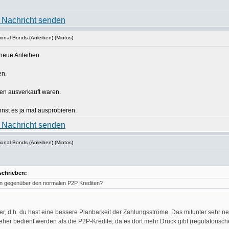
ional Bonds (Anleihen) (Mintos)
 neue Anleihen.
en.
den ausverkauft waren.
nnst es ja mal ausprobieren.
ional Bonds (Anleihen) (Mintos)
schrieben:
hen gegenüber den normalen P2P Krediten?
er, d.h. du hast eine bessere Planbarkeit der Zahlungsströme. Das mitunter sehr ner
 eher bedient werden als die P2P-Kredite; da es dort mehr Druck gibt (regulatorische 