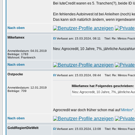
Bei IuteCredit waren es 5. Tranchen(?), beide ID lä
Ein fehlendes Autoinvest ist bei Anleihen (noch) 
Das kann sich natürlich ändern, wenn irgendwann g
Nach oben
Mikefamex
Verfasst am: 15.03.2024, 08:11
Titel: Re: Mintos Fract
Neu: Agrocredit, 10 Jahre, 7%, jährliche Auszahl
Anmeldedatum: 04.01.2019
Beiträge: 1783
Wohnort: Frankreich
Nach oben
Ostpocke
Verfasst am: 15.03.2024, 09:44
Titel: Re: Mintos Fract
Mikefamex hat Folgendes geschrieben:
Anmeldedatum: 12.01.2019
Beiträge: 709
Neu: Agrocredit, 10 Jahre, 7%, jährliche A
Agrocredit war doch früher schon mal auf
Mintos*
Nach oben
GeldRegiertDieWelt
Verfasst am: 15.03.2024, 13:08
Titel: Re: Mintos Fract