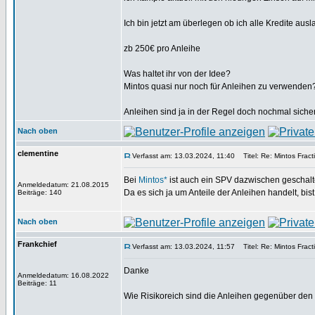
Ich bin jetzt am überlegen ob ich alle Kredite a
zb 250€ pro Anleihe
Was haltet ihr von der Idee?
Mintos quasi nur noch für Anleihen zu verwenden?
Anleihen sind ja in der Regel doch nochmal sicher
Nach oben
clementine
Verfasst am: 13.03.2024, 11:40
Titel: Re: Mintos Fract
Bei
Mintos*
ist auch ein SPV dazwischen geschalte
Anmeldedatum: 21.08.2015
Da es sich ja um Anteile der Anleihen handelt, bi
Beiträge: 140
Nach oben
Frankchief
Verfasst am: 13.03.2024, 11:57
Titel: Re: Mintos Fract
Danke
Anmeldedatum: 16.08.2022
Beiträge: 11
Wie Risikoreich sind die Anleihen gegenüber de