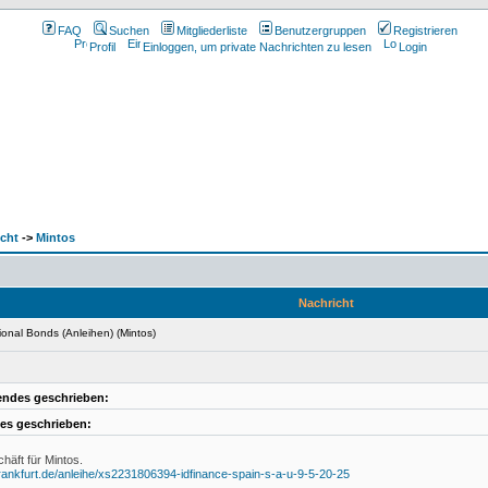
FAQ
Suchen
Mitgliederliste
Benutzergruppen
Registrieren
Profil
Einloggen, um private Nachrichten zu lesen
Login
cht
->
Mintos
Nachricht
ional Bonds (Anleihen) (Mintos)
endes geschrieben:
es geschrieben:
häft für Mintos.
rankfurt.de/anleihe/xs2231806394-idfinance-spain-s-a-u-9-5-20-25