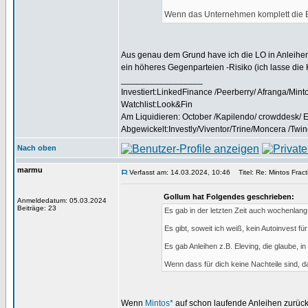
Wenn das Unternehmen komplett die Bi
Aus genau dem Grund have ich die LO in Anleihen
ein höheres Gegenparteien -Risiko (ich lasse die 
_________________
Investiert:LinkedFinance /Peerberry/ Afranga/Mint
Watchlist:Look&Fin
Am Liquidieren: October /Kapilendo/ crowddesk/ 
Abgewickelt:Investly/Viventor/Trine/Moncera /Twi
Nach oben
marmu
Verfasst am: 14.03.2024, 10:46
Titel: Re: Mintos Fract
Gollum hat Folgendes geschrieben:
Anmeldedatum: 05.03.2024
Beiträge: 23
Es gab in der letzten Zeit auch wochenlang
Es gibt, soweit ich weiß, kein Autoinvest für
Es gab Anleihen z.B. Eleving, die glaube, 
Wenn dass für dich keine Nachteile sind, d
Wenn
Mintos*
auf schon laufende Anleihen zurückg