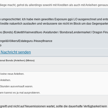
ege macht, gehst du allerdings sowohl mit Krediten als auch mit Anleihen genau
 umgeschichtet. Ich habe mein gewolltes Exposure ggü LO ausgerechnet und ents
Kredite natuerlich auslaufen und veräussere sie nicht im Block um das Gegenparteie
os (Bonds) /Esketit/Viainvest/Iuvo /Axiafunder / Bondora/Lendermarket / Dragon Fi
Engel&Völkers/Estateguru /Heavyfinance
no
ional Bonds (Anleihen) (Mintos)
 keine neue Anleihen.
 Anleihen.
in Stunden ausverkauft waren.
ann kannst es ja mal ausprobieren.
reift und nicht auf Neuemissionen wartet, sollte die dauerhafte Verfügbarkeit kein