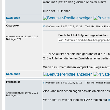
wenn man jetzt zb den gleichen Anbieter nimmt
Iute oder ID Finance
Nach oben
Ostpocke
Verfasst am: 13.03.2024, 12:31
Titel: Re: Mintos Fract
Frankchief hat Folgendes geschrieben:
Anmeldedatum: 12.01.2019
Beiträge: 709
Wie Risikoreich sind die Anleihen gegenüb
1. Der Ablauf ist bei Anleihen geordneter, d.h. du
2. Die Anleihen dürften im Zweifelsfall eher bedien
Wenn das Unternehmen komplett die Biege macht, 
Nach oben
Frankchief
Verfasst am: 13.03.2024, 13:16
Titel: Re: Mintos Fract
Also kann man schon sagen das die Anleihen bess
Anmeldedatum: 16.08.2022
Beiträge: 11
Was haltet ihr von der Idee mit P2P Krediten auf
M