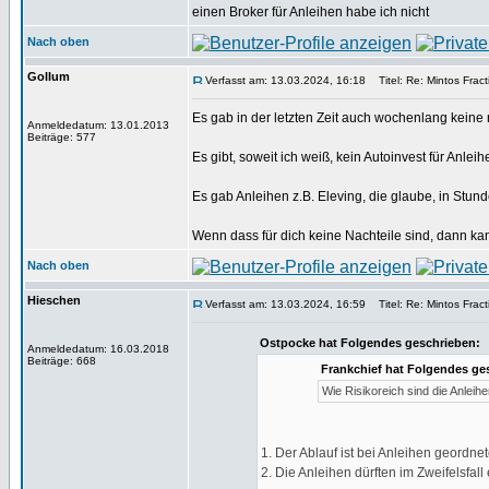
einen Broker für Anleihen habe ich nicht
Nach oben
Gollum
Verfasst am: 13.03.2024, 16:18
Titel: Re: Mintos Fract
Es gab in der letzten Zeit auch wochenlang keine
Anmeldedatum: 13.01.2013
Beiträge: 577
Es gibt, soweit ich weiß, kein Autoinvest für Anleih
Es gab Anleihen z.B. Eleving, die glaube, in Stun
Wenn dass für dich keine Nachteile sind, dann ka
Nach oben
Hieschen
Verfasst am: 13.03.2024, 16:59
Titel: Re: Mintos Fract
Ostpocke hat Folgendes geschrieben:
Anmeldedatum: 16.03.2018
Beiträge: 668
Frankchief hat Folgendes ge
Wie Risikoreich sind die Anlei
1. Der Ablauf ist bei Anleihen geordnet
2. Die Anleihen dürften im Zweifelsfall