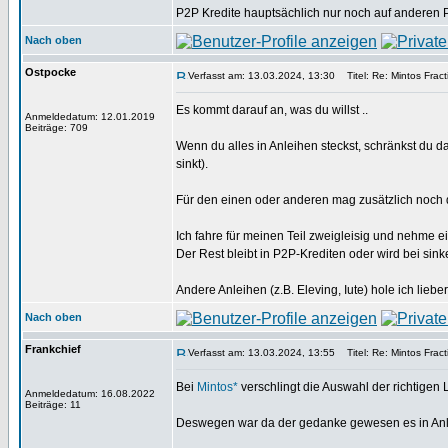
P2P Kredite hauptsächlich nur noch auf anderen 
Nach oben
Ostpocke
Verfasst am: 13.03.2024, 13:30
Titel: Re: Mintos Fract
Es kommt darauf an, was du willst ..
Anmeldedatum: 12.01.2019
Beiträge: 709
Wenn du alles in Anleihen steckst, schränkst du 
sinkt).
Für den einen oder anderen mag zusätzlich noch 
Ich fahre für meinen Teil zweigleisig und nehme ei
Der Rest bleibt in P2P-Krediten oder wird bei si
Andere Anleihen (z.B. Eleving, Iute) hole ich liebe
Nach oben
Frankchief
Verfasst am: 13.03.2024, 13:55
Titel: Re: Mintos Fract
Bei
Mintos*
verschlingt die Auswahl der richtigen L
Anmeldedatum: 16.08.2022
Beiträge: 11
Deswegen war da der gedanke gewesen es in Anle