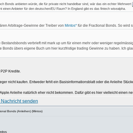
och Bonds anbieten würde, die für private nicht handelbar sind, wär das ein echter Mehrwert
cht einen Anbieter für den deutschen/EU Raum? In England gibt es das fintech wisealpha.
 wären Arbitrage-Gewinne der Treiber von
Mintos*
für die Fractional Bonds. So wird s
e Bestandsbonds verbrieft mit mark up um für einen mehr oder weniger regelmässige
e Bonds übers eigene Buch um hier kurzfristige trading Gewinne zu haben. Ich glau
 P2P Kredite.
eger nicht kaufen. Entweder fehlt ein Basisinformationsblatt oder die Anleihe Stück
Apple Anleihe natürlich eher nicht bekommen. Dafür gibt es hier vielleicht einen 
ional Bonds (Anleihen) (Mintos)
intos