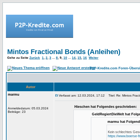
Mintos Fractional Bonds (Anleihen)
Gehe zu Seite
Zurück
1
,
2
,
3
...
8
,
9
,
10
...
14
,
15
,
16
Weiter
P2P-Kredite.com Foren-Übersi
Autor
marmu
Verfasst am: 12.03.2024, 17:12
Titel: Re: Mintos Fract
Hieschen hat Folgendes geschrieben:
Anmeldedatum: 05.03.2024
Beiträge: 23
GeldRegiertDieWelt hat Folg
marmu hat Folgend
Kein schlechtes Gesc
https://www.boerse-f