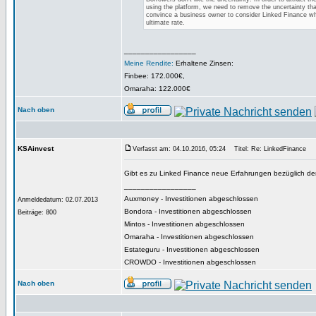
using the platform, we need to remove the uncertainty that
convince a business owner to consider Linked Finance wh
ultimate rate.
_________________
Meine Rendite:
Erhaltene Zinsen:
Finbee: 172.000€,
Omaraha: 122.000€
Nach oben
KSAinvest
Verfasst am: 04.10.2016, 05:24
Titel: Re: LinkedFinance
Gibt es zu Linked Finance neue Erfahrungen bezüglich der
_________________
Auxmoney - Investitionen abgeschlossen
Anmeldedatum: 02.07.2013
Bondora - Investitionen abgeschlossen
Beiträge: 800
Mintos - Investitionen abgeschlossen
Omaraha - Investitionen abgeschlossen
Estateguru - Investitionen abgeschlossen
CROWDO - Investitionen abgeschlossen
Nach oben