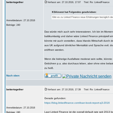
bettertogether
Verfasst am: 27.10.2016, 17:07
Titel: Re: LinkedFinance
KSAinvest hat Folgendes geschrieben:
Gibt es zu Linked Finance neue Erfahrungen bezüglich der
Anmeldedatum: 27.10.2016
Beiträge: 240
Das würde mich auch sehr interessieren. Ich bin im Moment a
baltikumlastig und daher wäre Linked Finance prinzipiell ein
könnte mir auch vorstellen, dass Irlands Wirtschaft durch de
aus UK aufgrund ähnlicher Mentalität und Sprache evtl. do
eröffnen werden.
Wenn die bisherige Ausfallrate moderat sein sollte, könn
Gebühren p.a. also durchaus leben, aber ohne eine belastb
zu heiß.
Nach oben
bettertogether
Verfasst am: 27.10.2016, 17:39
Titel: Re: LinkedFinance
Gerade gefunden:
https://blog.linkedfinance.com/loan-book-report-q3-2016
Anmeldedatum: 27.10.2016
Laut Linked Finance ist die overall default rate seit 2013 b
Beiträge: 240