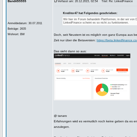
Bandit55555
Verfasst am: 20.12.2015, 02:54
Titel: Re: LinkedFinance
Kreditor47 hat Folgendes geschrieben:
Wir hier im Forum behandeln Plattformen, in der wir von
LinkedFinance scheint es so nicht zu funktionieren.
Anmeldedatum: 30.07.2011
Beiträge: 2635
Wohnort: BW
Doch, seit Neustem ist es möglich von ganz Europa aus bei
Zeit nur über die Betaversion:
https://beta.linkedfinance.c
Das sieht dann so aus:
@ tanaro
Erfahrungen wird es vermutlich noch keine geben da es erst
anzulegen.