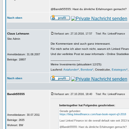
@Bandit55555: Hast du ähnliche Erfahrungen gemacht?
Nach oben
Claus Lehmann
Verfasst am: 27.10.2016, 17:57
Titel: Re: LinkedFinance
Site Admin
Die Kommentare sind auch ganz interessant.
Für mich sehe ich aber noch nicht, warum ich Linked Finan
Und der verlinkte Post ist zwar informativ - Online Statisti
Anmeldedatum: 31.08.2007
_________________
Beiträge: 18807
Meine Investments (aktualisiert 12/25):
Laufend:
Axiafunder*
,
Bondora*
, Crowdcube,
Estateguru*
Nach oben
Bandit55555
Verfasst am: 27.10.2016, 18:40
Titel: Re: LinkedFinance
bettertogether hat Folgendes geschrieben:
Gerade gefunden:
https://blog.linkedfinance.com/loan-book-report-q3-2016
Anmeldedatum: 30.07.2011
Beiträge: 2635
Laut Linked Finance ist die overall default rate seit 2013 
Wohnort: BW
@Bandit55555: Hast du ähnliche Erfahrungen gemacht?