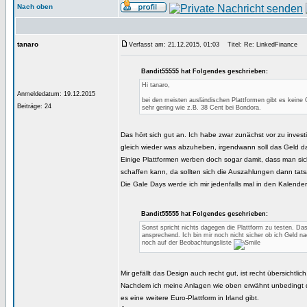
Nach oben
tanaro
Verfasst am: 21.12.2015, 01:03
Titel: Re: LinkedFinance
Bandit55555 hat Folgendes geschrieben:
Hi tanaro,
Anmeldedatum: 19.12.2015
bei den meisten ausländischen Plattformen gibt es kein
Beiträge: 24
sehr gering wie z.B. 38 Cent bei Bondora.
Das hört sich gut an. Ich habe zwar zunächst vor zu investi
gleich wieder was abzuheben, irgendwann soll das Geld da
Einige Plattformen werben doch sogar damit, dass man si
schaffen kann, da sollten sich die Auszahlungen dann tats
Die Gale Days werde ich mir jedenfalls mal in den Kalende
Bandit55555 hat Folgendes geschrieben:
Sonst spricht nichts dagegen die Plattform zu testen. Das
ansprechend. Ich bin mir noch nicht sicher ob ich Geld na
noch auf der Beobachtungsliste
Mir gefällt das Design auch recht gut, ist recht übersichtlich
Nachdem ich meine Anlagen wie oben erwähnt unbedingt div
es eine weitere Euro-Plattform in Irland gibt.