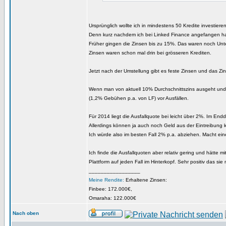
Ursprünglich wollte ich in mindestens 50 Kredite investieren.
Denn kurz nachdem ich bei Linked Finance angefangen hab
Früher gingen die Zinsen bis zu 15%. Das waren noch Unt
Zinsen waren schon mal drin bei grösseren Krediten.
Jetzt nach der Umstellung gibt es feste Zinsen und das Z
Wenn man von aktuell 10% Durchschnittszins ausgeht und 
(1,2% Gebühen p.a. von LF) vor Ausfällen.
Für 2014 liegt die Ausfallquote bei leicht über 2%. Im End
Allerdings können ja auch noch Geld aus der Eintreibung
Ich würde also im besten Fall 2% p.a. abziehen. Macht ein
Ich finde die Ausfallquoten aber relativ gering und hätte m
Plattform auf jeden Fall im Hinterkopf. Sehr positiv das s
_________________
Meine Rendite:
Erhaltene Zinsen:
Finbee: 172.000€,
Omaraha: 122.000€
Nach oben