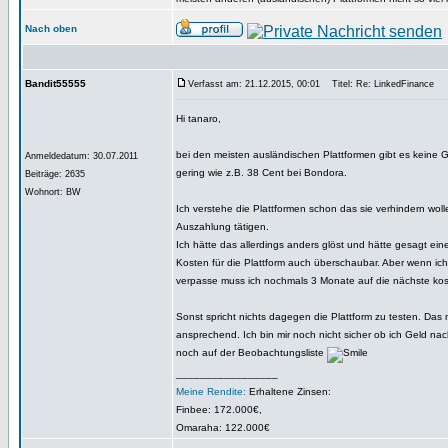
Nach oben
Bandit55555
Verfasst am: 21.12.2015, 00:01
Titel: Re: LinkedFinance
Hi tanaro,
bei den meisten ausländischen Plattformen gibt es keine
Anmeldedatum: 30.07.2011
gering wie z.B. 38 Cent bei Bondora.
Beiträge: 2635
Wohnort: BW
Ich verstehe die Plattformen schon das sie verhindern wol
Auszahlung tätigen.
Ich hätte das allerdings anders glöst und hätte gesagt ein
Kosten für die Plattform auch überschaubar. Aber wenn ic
verpasse muss ich nochmals 3 Monate auf die nächste ko
Sonst spricht nichts dagegen die Plattform zu testen. Das 
ansprechend. Ich bin mir noch nicht sicher ob ich Geld nac
noch auf der Beobachtungsliste
_________________
Meine Rendite:
Erhaltene Zinsen:
Finbee: 172.000€,
Omaraha: 122.000€