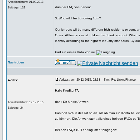
Anmeldedatum: 01.09.2013
Aus der FAQ von denen:
Beiträge: 162
3. Who will I be borrowing from?
Our lenders will be many different Irish residents or compa
Office. All lenders must hold an Irish bank account. When 
identity according to the highest industry standards. By do
Und ein erstes Hallo von mir
Nach oben
tanaro
Verfasst am: 20.12.2015, 02:38
Titel: Re: LinkedFinance
Hallo Kreditor47,
dank Dir für die Antwort!
Anmeldedatum: 19.12.2015
Beiträge: 24
Das hört sich in der Tat so an, als ob man ein Konto bei e
zu können. Die Antwort steht allerdings bei den FAQs zu 'B
Bei den FAQs zu 'Lending' steht hingegen: