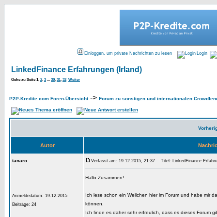
Einloggen, um private Nachrichten zu lesen
Login
LinkedFinance Erfahrungen (Irland)
Gehe zu Seite
1
,
2
,
3
...
30
,
31
,
32
Weiter
->
P2P-Kredite.com Foren-Übersicht
Forum zu sonstigen und internationalen Crowdlen
Vorheri
Autor
Nachri
tanaro
Verfasst am: 19.12.2015, 21:37
Titel: LinkedFinance Erfahru
Hallo Zusammen!
Ich lese schon ein Weilchen hier im Forum und habe mir da
Anmeldedatum: 19.12.2015
können.
Beiträge: 24
Ich finde es daher sehr erfreulich, dass es dieses Forum gi