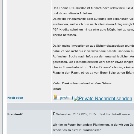
Das Thema P2P-Kredite ist für mich noch relativ neu, Geld
und da vor allem in Anleihen.
Da mir die Finanzmärkte aber aufgrund der expansiven Geldpo
erscheinen, suche ich nun nach alternativen Anlagemöglic
P2P-Kredite scheinen mir da eine gute Möglichkeit zu sein,
Thema befassen.
Da ich meine Investitionen aus Sicherheitsaspekten grundsät
habe ich vor, nicht nur in verschiedene Kredite, sondern au
Auf meiner Suche nach Infos zur den unterschiedlichen An
gestossen. Die Plattform existiert wohl schon etwas länger 
Hier im Forum habe ich zu 'LinkedFinance' allerdings keinen
Frage in den Raum, ob es da von Eurer Seite schon Erfah
Vielen Dank schonmal und schöne Grüsse,
tanaro
Nach oben
Kreditor47
Verfasst am: 20.12.2015, 01:35
Titel: Re: LinkedFinance
Wir hier im Forum behandeln Plattformen, in der wir von 
scheint es so nicht zu funktionieren.