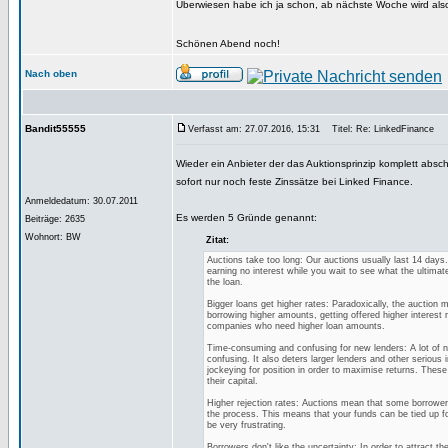
Überwiesen habe ich ja schon, ab nächste Woche wird als
Schönen Abend noch!
Nach oben
Bandit55555
Verfasst am: 27.07.2016, 15:31
Titel: Re: LinkedFinance
Wieder ein Anbieter der das Auktionsprinzip komplett absc
sofort nur noch feste Zinssätze bei Linked Finance.
Anmeldedatum: 30.07.2011
Es werden 5 Gründe genannt:
Beiträge: 2635
Wohnort: BW
Zitat:
Auctions take too long: Our auctions usually last 14 days. 
earning no interest while you wait to see what the ultimat
the loan.
Bigger loans get higher rates: Paradoxically, the auction
borrowing higher amounts, getting offered higher interest rat
companies who need higher loan amounts.
Time-consuming and confusing for new lenders: A lot of n
confusing. It also deters larger lenders and other serious
jockeying for position in order to maximise returns. Thes
their capital.
Higher rejection rates: Auctions mean that some borrowers 
the process. This means that your funds can be tied up f
be very frustrating.
Borrowers don't like the uncertainty: In order to attract t