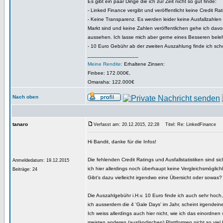
Es gibt ein paar Dinge die ich zur Zeit nicht so gut finde:
- Linked Finance vergibt und veröffentlicht keine Credit Rat
- Keine Transparenz. Es werden leider keine Ausfallzahlen v
Markt sind und keine Zahlen veröffentlichen gehe ich davo
aussehen. Ich lasse mich aber gerne eines Besseren bele
- 10 Euro Gebühr ab der zweiten Auszahlung finde ich sch
_________________
Meine Rendite:
Erhaltene Zinsen:
Finbee: 172.000€,
Omaraha: 122.000€
Nach oben
tanaro
Verfasst am: 20.12.2015, 22:28
Titel: Re: LinkedFinance
Hi Bandit, danke für die Infos!
Die fehlenden Credit Ratings und Ausfallstatistiken sind 
Anmeldedatum: 19.12.2015
ich hier allerdings noch überhaupt keine Vergleichsmöglich
Beiträge: 24
Gibt's dazu vielleicht irgendwo eine Übersicht oder sowas?
Die Auszahlgebühr i.H.v. 10 Euro finde ich auch sehr hoch
ich ausserdem die 4 'Gale Days' im Jahr, scheint irgendeine 
Ich weiss allerdings auch hier nicht, wie ich das einordnen
meisten anderen (ausländischen) Plattformen nicht so viel