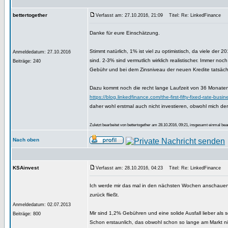
bettertogether
Verfasst am: 27.10.2016, 21:09
Titel: Re: LinkedFinance
Danke für eure Einschätzung.
Stimmt natürlich, 1% ist viel zu optimistisch, da viele der
Anmeldedatum: 27.10.2016
sind. 2-3% sind vermutlich wirklich realistischer. Immer noc
Beiträge: 240
Gebühr und bei dem Zinsniveau der neuen Kredite tatsäch
Dazu kommt noch die recht lange Laufzeit von 36 Monaten
https://blog.linkedfinance.com/the-first-fifty-fixed-rate-busi
daher wohl erstmal auch nicht investieren, obwohl mich der 
Zuletzt bearbeitet von bettertogether am 28.10.2016, 09:21, insgesamt einmal bear
Nach oben
KSAinvest
Verfasst am: 28.10.2016, 04:23
Titel: Re: LinkedFinance
Ich werde mir das mal in den nächsten Wochen anschauen
zurück fließt.
Anmeldedatum: 02.07.2013
Mir sind 1,2% Gebühren und eine solide Ausfall lieber als
Beiträge: 800
Schon erstaunlich, das obwohl schon so lange am Markt niem