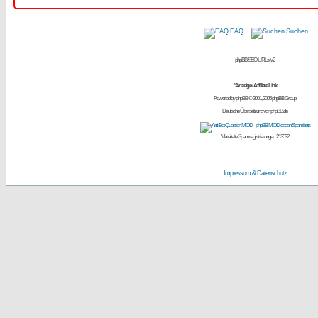
FAQ
Suchen
phpBB SEO URLs V2
*Anzeige / Affiliate Link
Powered by
phpBB
© 2001, 2005 phpBB Group
Deutsche Übersetzung von
phpBB.de
Vereitelte Spamregistrierungen: 213032
Impressum & Datenschutz