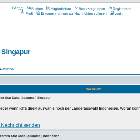
FAQ
Suchen
Mitgliederliste
Benutzergruppen
Registrieren
Profil
Einloggen, um private Nachrichten zu lesen
Login
 Singapur
>
Mintos
Nachricht
men Star Dana (adapundi) Singapur
 weder wenn ich's direkt auswähle noch per Länderauswahl Indonesien. Woran könn
nehmen Star Dana (adapundi) Indonesien