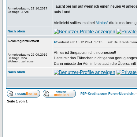
Taucht bei mir auf wenn ich einen neuen AI anlegen
Anmeldedatum: 27.10.2017
aufs Land.
Beiträge: 2726
Vielleicht solltest mal bei
Mintos*
direkt meckern 
Nach oben
GeldRegiertDieWelt
Verfasst am: 18.12.2024, 17:15
Titel: Re: Kreditunter
Ah, es ist Singapur, nicht Indonesien!!
Anmeldedatum: 25.09.2016
Hatte mir das Fähnchen nicht genau genug anges
Beiträge: 524
Wohnort: zuhause
Dann müsste der Admin bitte auch die Überschrift
Nach oben
P2P-Kredite.com Foren-Übersicht
-
Seite
1
von
1