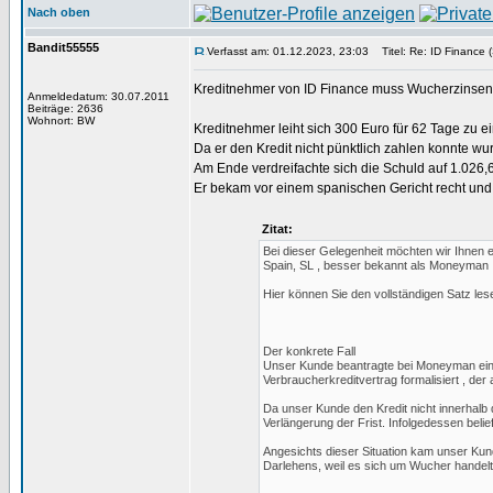
Nach oben
Bandit55555
Verfasst am: 01.12.2023, 23:03
Titel: Re: ID Finance (
Kreditnehmer von ID Finance muss Wucherzinsen n
Anmeldedatum: 30.07.2011
Beiträge: 2636
Wohnort: BW
Kreditnehmer leiht sich 300 Euro für 62 Tage zu 
Da er den Kredit nicht pünktlich zahlen konnte w
Am Ende verdreifachte sich die Schuld auf 1.026,
Er bekam vor einem spanischen Gericht recht und
Zitat:
Bei dieser Gelegenheit möchten wir Ihnen ei
Spain, SL , besser bekannt als Moneyman , 
Hier können Sie den vollständigen Satz lese
Der konkrete Fall
Unser Kunde beantragte bei Moneyman ein D
Verbraucherkreditvertrag formalisiert , der
Da unser Kunde den Kredit nicht innerhal
Verlängerung der Frist. Infolgedessen bel
Angesichts dieser Situation kam unser Kund
Darlehens, weil es sich um Wucher handelte