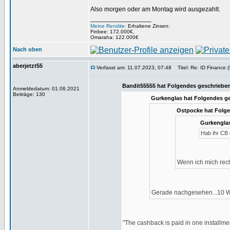
Also morgen oder am Montag wird ausgezahlt.
_________________
Meine Rendite:
Erhaltene Zinsen:
Finbee: 172.000€,
Omaraha: 122.000€
Nach oben
aberjetzt55
Verfasst am: 11.07.2023, 07:48
Titel: Re: ID Finance (
Bandit55555 hat Folgendes geschrieben
Anmeldedatum: 01.06.2021
Beiträge: 130
Gurkenglas hat Folgendes g
Ostpocke hat Folge
Gurkenglas
Hab ihr CB 
Wenn ich mich rech
Gerade nachgesehen...10 Wer
"The cashback is paid in one installme