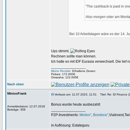
"The cashback is paid in on
Also morgen oder am Montag
Bei 10 Arbeitstagen wäre es der 14. Juli
Ups stimmt.
Rechnen sollte man können.
Ich hatte es mit IDF Eurasia verwechselt. Die lief 
_________________
Meine Rendite:
Erhaltene Zinsen:
Finbee: 172.000€,
Omaraha: 122.000€
Nach oben
MintosFrank
Verfasst am: 11.07.2023, 11:51
Titel: Re: ID Finance (
Bonus wurde heute ausbezahlt
Anmeldedatum: 12.07.2018
_________________
Beiträge: 309
P2P-Investments:
Mintos*
,
Bondora*
,ViaInvest,Twi
in Auflösung: Estateguru