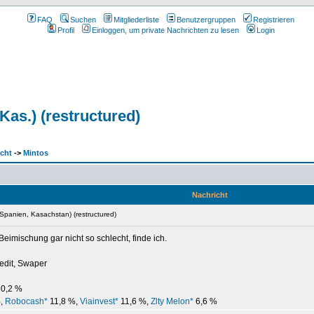
FAQ
Suchen
Mitgliederliste
Benutzergruppen
Registrieren
Profil
Einloggen, um private Nachrichten zu lesen
Login
as.) (restructured)
cht
->
Mintos
Nachricht
Spanien, Kasachstan) (restructured)
imischung gar nicht so schlecht, finde ich.
redit, Swaper
0,2 %
%,
Robocash*
11,8 %,
Viainvest*
11,6 %,
Zlty Melon*
6,6 %