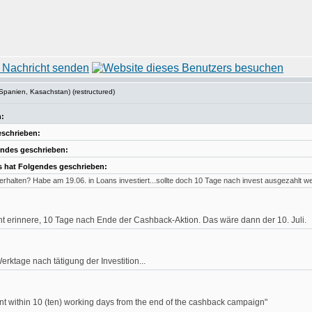
Spanien, Kasachstan) (restructured)
:
eschrieben:
ndes geschrieben:
 hat Folgendes geschrieben:
erhalten? Habe am 19.06. in Loans investiert...sollte doch 10 Tage nach invest ausgezahlt we
t erinnere, 10 Tage nach Ende der Cashback-Aktion. Das wäre dann der 10. Juli.
ktage nach tätigung der Investition...
nt within 10 (ten) working days from the end of the cashback campaign"