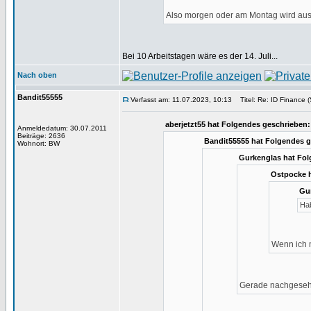
Also morgen oder am Montag wird aus
Bei 10 Arbeitstagen wäre es der 14. Juli...
Nach oben
Bandit55555
Verfasst am: 11.07.2023, 10:13
Titel: Re: ID Finance (
aberjetzt55 hat Folgendes geschrieben:
Anmeldedatum: 30.07.2011
Beiträge: 2636
Bandit55555 hat Folgendes g
Wohnort: BW
Gurkenglas hat Fol
Ostpocke h
Gur
Hab
Wenn ich m
Gerade nachgesehen