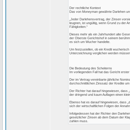
Der rechtliche Kontext
Das von Moneyman gewährte Darlehen unterl
„Jeder Darlehensvertrag, der Zinsen vorsie
leugnen, ist ungültig, wenn Grund zu der A
Fähigkeiten.“
Dieses mehr als ein Jahrhundert alte Geset
der Oberste Gerichtshof in seinem berühmt
es sich um Wucher handelte.
Um festzustellen, ob ein Kredit wucherisch 
Unterzeichnung verglichen werden müssen. 
Die Bedeutung des Scheiterns
Im vorliegenden Fall hat das Gericht erst
Der im Vertrag vereinbarte jährliche Nomin
durchschnittlichen Zinssatz der Kredite um
Der Richter hat darauf hingewiesen, dass „
der dringend und kaum Auflagen einen klein
Ebenso hat es darauf hingewiesen, dass „
sich der wirtschaftlichen Folgen der Anna
Infolgedessen hat der Richter den Darlehe
gesetzlicher Zinsen ab dem Datum der Kla
zahlen muss.