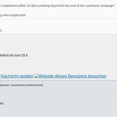
e installment within 10 (ten) working days from the end of the cashback campaign"
 wird ausgezahlt.
...
nämlich bis zum 25.6.
Spanien, Kasachstan) (restructured)
no.