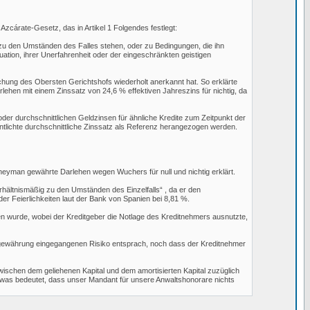
cárate-Gesetz, das in Artikel 1 Folgendes festlegt:
s zu den Umständen des Falles stehen, oder zu Bedingungen, die ihn
ation, ihrer Unerfahrenheit oder der eingeschränkten geistigen
chung des Obersten Gerichtshofs wiederholt anerkannt hat. So erklärte
ehen mit einem Zinssatz von 24,6 % effektiven Jahreszins für nichtig, da
 oder durchschnittlichen Geldzinsen für ähnliche Kredite zum Zeitpunkt der
ntlichte durchschnittliche Zinssatz als Referenz herangezogen werden.
neyman gewährte Darlehen wegen Wuchers für null und nichtig erklärt.
erhältnismäßig zu den Umständen des Einzelfalls“ , da er den
er Feierlichkeiten laut der Bank von Spanien bei 8,81 %.
en wurde, wobei der Kreditgeber die Notlage des Kreditnehmers ausnutzte,
itgewährung eingegangenen Risiko entsprach, noch dass der Kreditnehmer
ischen dem geliehenen Kapital und dem amortisierten Kapital zuzüglich
was bedeutet, dass unser Mandant für unsere Anwaltshonorare nichts