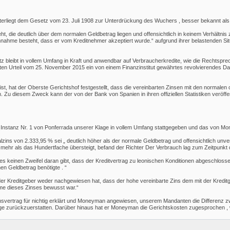
iegt dem Gesetz vom 23. Juli 1908 zur Unterdrückung des Wuchers , besser bekannt als Az
ht, die deutlich über dem normalen Geldbetrag liegen und offensichtlich in keinem Verhältni
nnahme besteht, dass er vom Kreditnehmer akzeptiert wurde.“ aufgrund ihrer belastenden Situ
z bleibt in vollem Umfang in Kraft und anwendbar auf Verbraucherkredite, wie die Rechtspre
en Urteil vom 25. November 2015 ein von einem Finanzinstitut gewährtes revolvierendes Darl
ist, hat der Oberste Gerichtshof festgestellt, dass die vereinbarten Zinsen mit den normalen
Zu diesem Zweck kann der von der Bank von Spanien in ihren offiziellen Statistiken veröffe
er Instanz Nr. 1 von Ponferrada unserer Klage in vollem Umfang stattgegeben und das von Mo
alzins von 2.333,95 % sei „ deutlich höher als der normale Geldbetrag und offensichtlich unv
 mehr als das Hundertfache übersteigt, befand der Richter Der Verbrauch lag zum Zeitpunkt d
es keinen Zweifel daran gibt, dass der Kreditvertrag zu leonischen Konditionen abgeschloss
en Geldbetrag benötigte . “
der Kreditgeber weder nachgewiesen hat, dass der hohe vereinbarte Zins dem mit der Kred
hme dieses Zinses bewusst war.“
nsvertrag für nichtig erklärt und Moneyman angewiesen, unserem Mandanten die Differenz zw
ge zurückzuerstatten. Darüber hinaus hat er Moneyman die Gerichtskosten zugesprochen , 