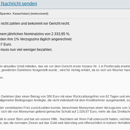
Spanien, Kasachstan) (restructured)
icht zahlen und bekommt vor Gericht recht.
einem jährlichen Nominalzins von 2.333,95 %.
urden ihm 1% Verzugszins täglich angerechnet.
67 Euro.
 muss nun viel weniger bezahlen.
n aktuelles Urteil mitteilen, das wir vor dem Gericht erster Instanz Nr. 1 in Ponferrada erwir
gewährten Darlehens festgestellt wurde , wird für nichtig erklärt, da es sich um Wucher hand
n .
arlehen über einen Betrag von 300 Euro mit einer Rückzahlungsfrist von 62 Tagen und eine
 allgemeine Bedingungen festlegte, die nicht individuell mit dem Kreditnehmer ausgehandelt, 
b der vereinbarten Frist zurückzahlen konnte, berechnete Moneyman einen Verzugszins von 
ief sich die von Moneyman geltend gemachte Schuld auf 1.026,67 Euro, mehr als das Dreifach
e in unser Büro und bat um unsere Hilfe . Nachdem wir Ihren Fall untersucht hatten, reicht
, das die normalen Zinsen auf das Geld weit überstieg und offensichtlich in keinem Verhält