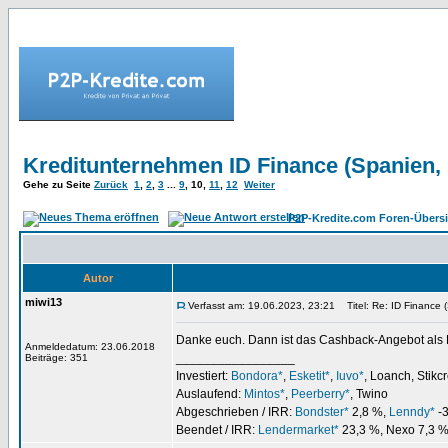
Kreditunternehmen ID Finance (Spanien, K
Gehe zu Seite
Zurück
1
,
2
,
3
...
9
,
10
,
11
,
12
Weiter
P2P-Kredite.com Foren-Übersi
Autor
miwi13
Verfasst am: 19.06.2023, 23:21
Titel: Re: ID Finance (
Danke euch. Dann ist das Cashback-Angebot als Be
Anmeldedatum: 23.06.2018
_________________
Beiträge: 351
Investiert:
Bondora*
,
Esketit*
,
Iuvo*
, Loanch, Stikc
Auslaufend:
Mintos*
,
Peerberry*
, Twino
Abgeschrieben / IRR:
Bondster*
2,8 %,
Lenndy*
-3
Beendet / IRR:
Lendermarket*
23,3 %, Nexo 7,3 