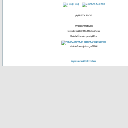
FAQ
Suchen
phpBB SEO URLs V2
*Anzeige / Affiliate Link
Powered by
phpBB
© 2001, 2005 phpBB Group
Deutsche Übersetzung von
phpBB.de
Vereitelte Spamregistrierungen: 213104
Impressum & Datenschutz