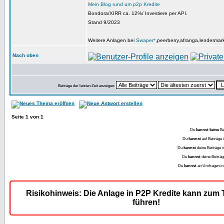
Mein Blog rund um p2p Kredite
Bondora/XIRR ca. 12%/ Investiere per API.
Stand 9/2023
Weitere Anlagen bei
Swaper*
,peerberry,afranga,lendermar
Nach oben
Beiträge der letzten Zeit anzeigen:
Seite
1
von
1
Du
kannst keine
Be
Du
kannst
auf Beiträge
Du
kannst
deine Beiträge 
Du
kannst
deine Beiträ
Du
kannst
an Umfragen i
Risikohinweis: Die Anlage in P2P Kredite kann zum T
führen!