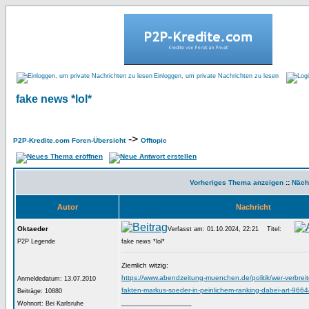
Einloggen, um private Nachrichten zu lesen
fake news *lol*
->
P2P-Kredite.com Foren-Übersicht
Offtopic
Vorheriges Thema anzeigen
::
Näch
Autor
Nachricht
Oktaeder
Verfasst am: 01.10.2024, 22:21
Titel:
P2P Legende
fake news *lol*
Ziemlich witzig:
https://www.abendzeitung-muenchen.de/politik/wer-verbreit
Anmeldedatum: 13.07.2010
fakten-markus-soeder-in-peinlichem-ranking-dabei-art-966
Beiträge: 10880
_________________
Wohnort: Bei Karlsruhe