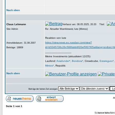
Nach oben
Claus Lehmann
Verfasst am: 08.05.2025, 20:20
Titel:
Site Admin
Re: Aktueller Warnhinweis Iute (Mintos)
Reaktion von Iute
https://view.news.eu.nasdaq.com/view?
Anmeldedatum: 31.08.2007
id=b5345736c26c586fabb9f20ef5f07f05a&lang=en&src=li
Beiträge: 18809
_________________
Meine Investments (aktualisiert 12/25):
Laufend:
Axiafunder*
,
Bondora*
, Crowdcube,
Estateguru*
Mintos*
, Republic
Nach oben
Beiträge der letzten Zeit anzeigen:
Al
Seite
1
von
1
Du
kannst keine
Beitr