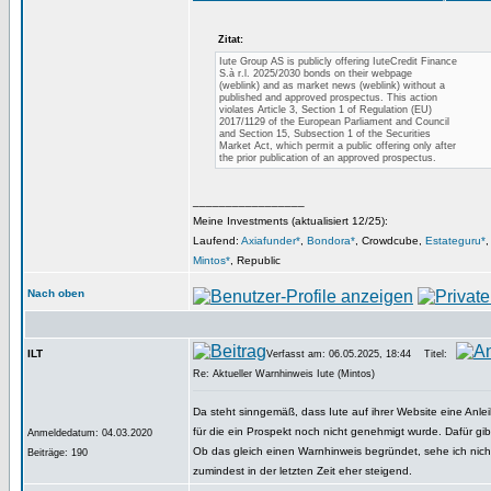
Zitat:
Iute Group AS is publicly offering IuteCredit Finance
S.à r.l. 2025/2030 bonds on their webpage
(weblink) and as market news (weblink) without a
published and approved prospectus. This action
violates Article 3, Section 1 of Regulation (EU)
2017/1129 of the European Parliament and Council
and Section 15, Subsection 1 of the Securities
Market Act, which permit a public offering only after
the prior publication of an approved prospectus.
_________________
Meine Investments (aktualisiert 12/25):
Laufend:
Axiafunder*
,
Bondora*
, Crowdcube,
Estateguru*
Mintos*
, Republic
Nach oben
ILT
Verfasst am: 06.05.2025, 18:44
Titel:
Re: Aktueller Warnhinweis Iute (Mintos)
Da steht sinngemäß, dass Iute auf ihrer Website eine Anleih
für die ein Prospekt noch nicht genehmigt wurde. Dafür gibt
Anmeldedatum: 04.03.2020
Ob das gleich einen Warnhinweis begründet, sehe ich nicht.
Beiträge: 190
zumindest in der letzten Zeit eher steigend.