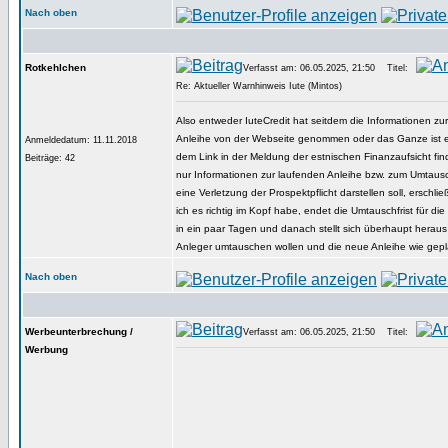
Nach oben
Rotkehlchen
Verfasst am: 06.05.2025, 21:50
Titel:
Re: Aktueller Warnhinweis Iute (Mintos)
Also entweder IuteCredit hat seitdem die Informationen z
Anleihe von der Webseite genommen oder das Ganze ist ei
Anmeldedatum: 11.11.2018
dem Link in der Meldung der estnischen Finanzaufsicht find
Beiträge: 42
nur Informationen zur laufenden Anleihe bzw. zum Umtau
eine Verletzung der Prospektpflicht darstellen soll, erschlie
ich es richtig im Kopf habe, endet die Umtauschfrist für die 
in ein paar Tagen und danach stellt sich überhaupt hera
Anleger umtauschen wollen und die neue Anleihe wie geplan
Nach oben
Werbeunterbrechung /
Verfasst am: 06.05.2025, 21:50
Titel:
Werbung