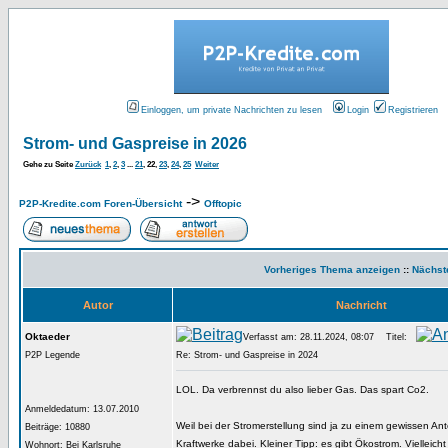
Einloggen, um private Nachrichten zu lesen
Login
Registrieren
Strom- und Gaspreise in 2026
Gehe zu Seite
Zurück
1
,
2
,
3
...
21
,
22
,
23
,
24
,
25
Weiter
->
P2P-Kredite.com Foren-Übersicht
Offtopic
Vorheriges Thema anzeigen
::
Nächst
Autor
Nachricht
Oktaeder
Verfasst am: 28.11.2024, 08:07
Titel:
P2P Legende
Re: Strom- und Gaspreise in 2024
LOL. Da verbrennst du also lieber Gas. Das spart Co2.
Anmeldedatum: 13.07.2010
Weil bei der Stromerstellung sind ja zu einem gewissen Ant
Beiträge: 10880
Kraftwerke dabei. Kleiner Tipp: es gibt Ökostrom. Vielleicht
Wohnort: Bei Karlsruhe