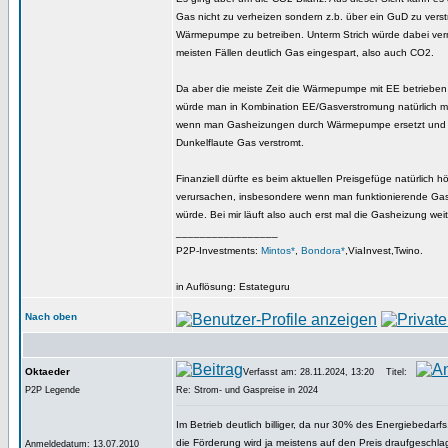
Gas nicht zu verheizen sondern z.b. über ein GuD zu vers
Wärmepumpe zu betreiben. Unterm Strich würde dabei verm
meisten Fällen deutlich Gas eingespart, also auch CO2.
Da aber die meiste Zeit die Wärmepumpe mit EE betriebe
würde man in Kombination EE/Gasverstromung natürlich m
wenn man Gasheizungen durch Wärmepumpe ersetzt und d
Dunkelflaute Gas verstromt.
Finanziell dürfte es beim aktuellen Preisgefüge natürlich 
verursachen, insbesondere wenn man funktionierende Ga
würde. Bei mir läuft also auch erst mal die Gasheizung weit
_________________
P2P-Investments:
Mintos*
,
Bondora*
,ViaInvest,Twino.
in Auflösung: Estateguru
Nach oben
Oktaeder
Verfasst am: 28.11.2024, 13:20
Titel:
P2P Legende
Re: Strom- und Gaspreise in 2024
Im Betrieb deutlich billiger, da nur 30% des Energiebedarfs
die Förderung wird ja meistens auf den Preis draufgeschla
Anmeldedatum: 13.07.2010