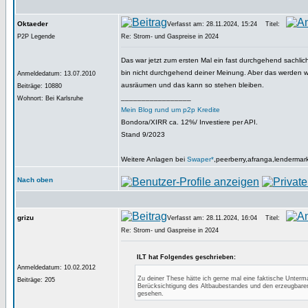
Oktaeder
Verfasst am: 28.11.2024, 15:24
Titel:
P2P Legende
Re: Strom- und Gaspreise in 2024
Das war jetzt zum ersten Mal ein fast durchgehend sachliche
bin nicht durchgehend deiner Meinung. Aber das werden wi
Anmeldedatum: 13.07.2010
ausräumen und das kann so stehen bleiben.
Beiträge: 10880
_________________
Wohnort: Bei Karlsruhe
Mein Blog rund um p2p Kredite
Bondora/XIRR ca. 12%/ Investiere per API.
Stand 9/2023
Weitere Anlagen bei
Swaper*
,peerberry,afranga,lendermar
Nach oben
grizu
Verfasst am: 28.11.2024, 16:04
Titel:
Re: Strom- und Gaspreise in 2024
ILT hat Folgendes geschrieben:
Anmeldedatum: 10.02.2012
Zu deiner These hätte ich gerne mal eine faktische Unterm
Beiträge: 205
Berücksichtigung des Altbaubestandes und den erzeugbar
gesehen.