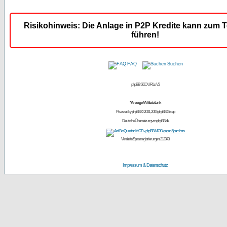
Risikohinweis: Die Anlage in P2P Kredite kann zum T
führen!
FAQ
Suchen
phpBB SEO URLs V2
*Anzeige / Affiliate Link
Powered by
phpBB
© 2001, 2005 phpBB Group
Deutsche Übersetzung von
phpBB.de
Vereitelte Spamregistrierungen: 213043
Impressum & Datenschutz