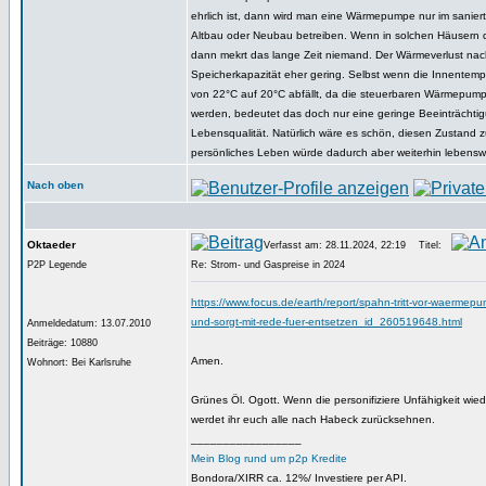
ehrlich ist, dann wird man eine Wärmepumpe nur im sani
Altbau oder Neubau betreiben. Wenn in solchen Häusern di
dann mekrt das lange Zeit niemand. Der Wärmeverlust nach
Speicherkapazität eher gering. Selbst wenn die Innentemp
von 22°C auf 20°C abfällt, da die steuerbaren Wärmepum
werden, bedeutet das doch nur eine geringe Beeinträchti
Lebensqualität. Natürlich wäre es schön, diesen Zustand 
persönliches Leben würde dadurch aber weiterhin lebenswe
Nach oben
Oktaeder
Verfasst am: 28.11.2024, 22:19
Titel:
P2P Legende
Re: Strom- und Gaspreise in 2024
https://www.focus.de/earth/report/spahn-tritt-vor-waermep
und-sorgt-mit-rede-fuer-entsetzen_id_260519648.html
Anmeldedatum: 13.07.2010
Beiträge: 10880
Amen.
Wohnort: Bei Karlsruhe
Grünes Öl. Ogott. Wenn die personifiziere Unfähigkeit wiede
werdet ihr euch alle nach Habeck zurücksehnen.
_________________
Mein Blog rund um p2p Kredite
Bondora/XIRR ca. 12%/ Investiere per API.