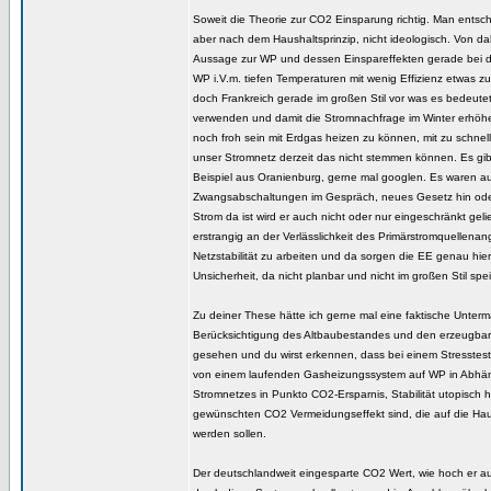
Soweit die Theorie zur CO2 Einsparung richtig. Man entsch
aber nach dem Haushaltsprinzip, nicht ideologisch. Von da
Aussage zur WP und dessen Einspareffekten gerade bei d
WP i.V.m. tiefen Temperaturen mit wenig Effizienz etwas z
doch Frankreich gerade im großen Stil vor was es bedeut
verwenden und damit die Stromnachfrage im Winter erhöh
noch froh sein mit Erdgas heizen zu können, mit zu schn
unser Stromnetz derzeit das nicht stemmen können. Es gi
Beispiel aus Oranienburg, gerne mal googlen. Es waren a
Zwangsabschaltungen im Gespräch, neues Gesetz hin ode
Strom da ist wird er auch nicht oder nur eingeschränkt gelief
erstrangig an der Verlässlichkeit des Primärstromquellena
Netzstabilität zu arbeiten und da sorgen die EE genau hier
Unsicherheit, da nicht planbar und nicht im großen Stil spei
Zu deiner These hätte ich gerne mal eine faktische Unter
Berücksichtigung des Altbaubestandes und den erzeugb
gesehen und du wirst erkennen, dass bei einem Stresstes
von einem laufenden Gasheizungssystem auf WP in Abhän
Stromnetzes in Punkto CO2-Ersparnis, Stabilität utopisch 
gewünschten CO2 Vermeidungseffekt sind, die auf die Hau
werden sollen.
Der deutschlandweit eingesparte CO2 Wert, wie hoch er a