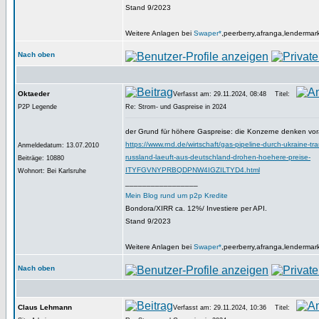
Stand 9/2023
Weitere Anlagen bei
Swaper*
,peerberry,afranga,lendermar
Nach oben
Oktaeder
Verfasst am: 29.11.2024, 08:48
Titel:
P2P Legende
Re: Strom- und Gaspreise in 2024
der Grund für höhere Gaspreise: die Konzerne denken vor
https://www.rnd.de/wirtschaft/gas-pipeline-durch-ukraine-tran
Anmeldedatum: 13.07.2010
russland-laeuft-aus-deutschland-drohen-hoehere-preise-
Beiträge: 10880
ITYFGVNYPRBQDPNW4IGZILTYD4.html
Wohnort: Bei Karlsruhe
_________________
Mein Blog rund um p2p Kredite
Bondora/XIRR ca. 12%/ Investiere per API.
Stand 9/2023
Weitere Anlagen bei
Swaper*
,peerberry,afranga,lendermar
Nach oben
Claus Lehmann
Verfasst am: 29.11.2024, 10:36
Titel: