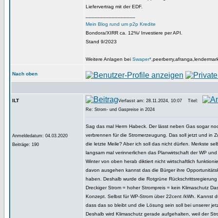
Liefervertrag mit der EDF.
_________________
Mein Blog rund um p2p Kredite
Bondora/XIRR ca. 12%/ Investiere per API.
Stand 9/2023
Weitere Anlagen bei
Swaper*
,peerberry,afranga,lendermar
Nach oben
ILT
Verfasst am: 28.11.2024, 10:07
Titel:
Re: Strom- und Gaspreise in 2024
Sag das mal Herrn Habeck. Der lässt neben Gas sogar noc
verbrennen für die Stromerzeugung. Das soll jetzt und in Z
Anmeldedatum: 04.03.2020
die letzte Meile? Aber ich soll das nicht dürfen. Merkste se
Beiträge: 190
langsam mal verinnerlichen das Planwirtschaft der WP und
Winter von oben herab diktiert nicht wirtschaftlich funktio
davon ausgehen kannst das die Bürger ihre Opportunitätsk
haben. Deshalb wurde die Rotgrüne Rückschrittsregierung
Dreckiger Strom = hoher Strompreis = kein Klimaschutz Das
Konzept. Selbst für WP-Strom über 22cent /kWh. Kannst d
dass das so bleibt und die Lösung sein soll bei unserer jetz
Deshalb wird Klimaschutz gerade aufgehalten, weil der Str