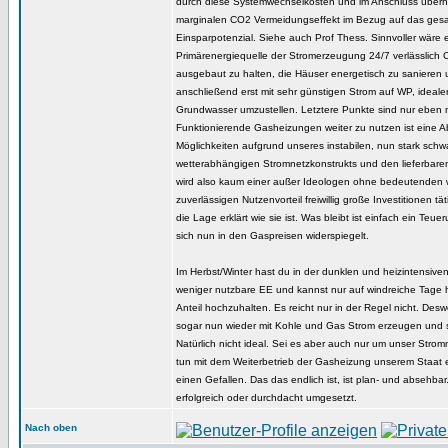
durch diese Systemwechselkosten und im Anschluss überh
marginalen CO2 Vermeidungseffekt im Bezug auf das ge
Einsparpotenzial. Siehe auch Prof Thess. Sinnvoller wäre 
Primärenergiequelle der Stromerzeugung 24/7 verlässlich
ausgebaut zu halten, die Häuser energetisch zu sanieren
anschließend erst mit sehr günstigen Strom auf WP, ideal
Grundwasser umzustellen. Letztere Punkte sind nur eben ni
Funktionierende Gasheizungen weiter zu nutzen ist eine
Möglichkeiten aufgrund unseres instabilen, nun stark sch
wetterabhängigen Stromnetzkonstrukts und den lieferba
wird also kaum einer außer Ideologen ohne bedeutenden w
zuverlässigen Nutzenvorteil freiwillig große Investitionen t
die Lage erklärt wie sie ist. Was bleibt ist einfach ein Teu
sich nun in den Gaspreisen widerspiegelt.
Im Herbst/Winter hast du in der dunklen und heizintensiven
weniger nutzbare EE und kannst nur auf windreiche Tage
Anteil hochzuhalten. Es reicht nur in der Regel nicht. De
sogar nun wieder mit Kohle und Gas Strom erzeugen und s
Natürlich nicht ideal. Sei es aber auch nur um unser Strom
tun mit dem Weiterbetrieb der Gasheizung unserem Staat 
einen Gefallen. Das das endlich ist, ist plan- und absehbar.
erfolgreich oder durchdacht umgesetzt.
Nach oben