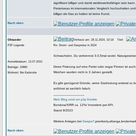
signifikant billiger und damit wettbewerbsfähiger sein kann
Preisniveau im internationalen Vergleich hochzuhalten un
billiger als Gas zu halten ist keine Kunst.
Nach oben
Oktaeder
Verfasst am: 28.11.2024, 10:19
Titel:
P2P Legende
Re: Strom- und Gaspreise in 2024
Schwachsinn. Du verbrennst 3-3,5mal soviel. Naturgesetze
Anmeldedatum: 13.07.2010
Deine Fixierung auf eine Partei oder sogar Person ist auc
Beiträge: 10880
Weichen wurden nicht in 3 Jahren gestellt.
Wohnort: Bei Karlsruhe
Es gibt genügend Gründe, seine Gasheizung erstmal zu b
anführst ist sachlich falsch.
_________________
Mein Blog rund um p2p Kredite
Bondora/XIRR ca. 12%/ Investiere per API.
Stand 9/2023
Weitere Anlagen bei
Swaper*
,peerberry,afranga,lendermar
Nach oben