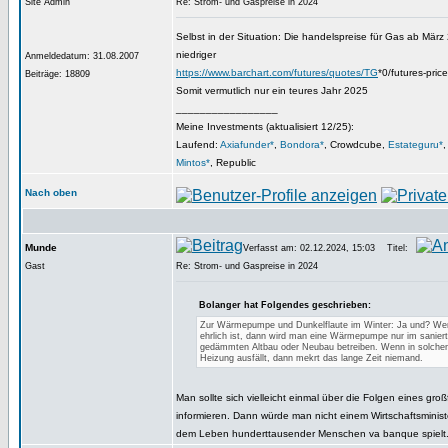
Site Admin
Re: Strom- und Gaspreise in 2024
Selbst in der Situation: Die handelspreise für Gas ab März
niedriger
Anmeldedatum: 31.08.2007
https://www.barchart.com/futures/quotes/TG
*0/futures-pric
Beiträge: 18809
Somit vermutlich nur ein teures Jahr 2025
_________________
Meine Investments (aktualisiert 12/25):
Laufend:
Axiafunder*
,
Bondora*
, Crowdcube,
Estateguru*
Mintos*
, Republic
Nach oben
Munde
Verfasst am: 02.12.2024, 15:03
Titel:
Gast
Re: Strom- und Gaspreise in 2024
Bolanger hat Folgendes geschrieben:
Zur Wärmepumpe und Dunkelflaute im Winter: Ja und? W
ehrlich ist, dann wird man eine Wärmepumpe nur im sanier
gedämmten Altbau oder Neubau betreiben. Wenn in solche
Heizung ausfällt, dann mekrt das lange Zeit niemand.
Man sollte sich vielleicht einmal über die Folgen eines gro
informieren. Dann würde man nicht einem Wirtschaftsministe
dem Leben hunderttausender Menschen va banque spielt