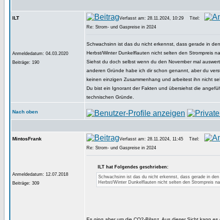
ILT
Verfasst am: 28.11.2024, 10:29
Titel:
Re: Strom- und Gaspreise in 2024
Schwachsinn ist das du nicht erkennst, dass gerade in d
Herbst/Winter Dunkelflauten nicht selten den Strompreis 
Anmeldedatum: 04.03.2020
Siehst du doch selbst wenn du den November mal auswert
Beiträge: 190
anderen Gründe habe ich dir schon genannt, aber du vers
keinen einzigen Zusammenhang und arbeitest ihn nicht selb
Du bist ein Ignorant der Fakten und übersiehst die angeführ
technischen Gründe.
Nach oben
MintosFrank
Verfasst am: 28.11.2024, 11:45
Titel:
Re: Strom- und Gaspreise in 2024
ILT hat Folgendes geschrieben:
Anmeldedatum: 12.07.2018
Schwachsinn ist das du nicht erkennst, dass gerade in de
Herbst/Winter Dunkelflauten nicht selten den Strompreis n
Beiträge: 309
Es ging aber um die CO2-Bilanz. Aus dieser Sicht kann es 