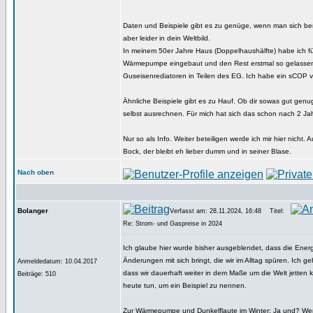
Daten und Beispiele gibt es zu genüge, wenn man sich b
aber leider in dein Weltbild.
In meinem 50er Jahre Haus (Doppelhaushälfte) habe ich fü
Wärmepumpe eingebaut und den Rest erstmal so gelassen w
Guseisenrediatoren in Teilen des EG. Ich habe ein sCOP v
Ähnliche Beispiele gibt es zu Hauf. Ob dir sowas gut genug 
selbst ausrechnen. Für mich hat sich das schon nach 2 Jahr
Nur so als Info. Weiter beteiligen werde ich mir hier nicht. 
Bock, der bleibt eh lieber dumm und in seiner Blase.
Nach oben
Bolanger
Verfasst am: 28.11.2024, 16:48
Titel:
Re: Strom- und Gaspreise in 2024
Ich glaube hier wurde bisher ausgeblendet, dass die Ene
Änderungen mit sich bringt, die wir im Alltag spüren. Ich g
Anmeldedatum: 10.04.2017
dass wir dauerhaft weiter in dem Maße um die Welt jetten 
Beiträge: 510
heute tun, um ein Beispiel zu nennen.
Zur Wärmepumpe und Dunkelflaute im Winter: Ja und? W