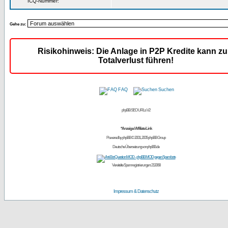
ICQ-Nummer:
Gehe zu:
Risikohinweis: Die Anlage in P2P Kredite kann z
Totalverlust führen!
FAQ
Suchen
phpBB SEO URLs V2
*Anzeige / Affiliate Link
Powered by
phpBB
© 2001, 2005 phpBB Group
Deutsche Übersetzung von
phpBB.de
Vereitelte Spamregistrierungen: 213068
Impressum & Datenschutz