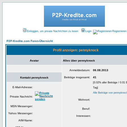
Einloggen, um private Nachrichten zu lesen
Login
Registrieren
P2P-Kredite.com Foren-Übersicht
Profil anzeigen: pennyknock
Avatar
Alles über pennyknock
Anmeldedatum:
06.08.2013
Beiträge insgesamt:
41
Kontakt pennyknock
[0.02% aller Beiträge / 0.01 
E-Mail-Adresse:
Tag]
Alle Beiträge von pennyknoc
Private Nachricht:
Wohnort:
MSN Messenger:
Beruf:
Yahoo Messenger:
Interessen:
AIM-Name: