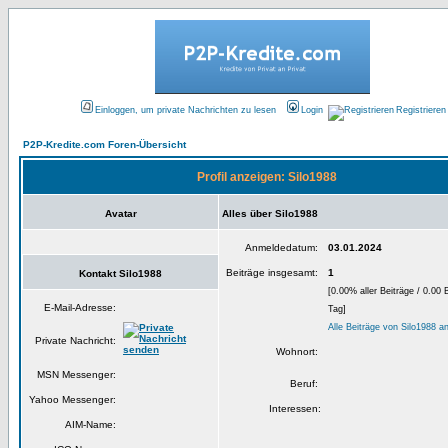
Einloggen, um private Nachrichten zu lesen
Login
Registrieren
P2P-Kredite.com Foren-Übersicht
Profil anzeigen: Silo1988
Avatar
Alles über Silo1988
Anmeldedatum:
03.01.2024
Beiträge insgesamt:
1
Kontakt Silo1988
[0.00% aller Beiträge / 0.00 
E-Mail-Adresse:
Tag]
Alle Beiträge von Silo1988 a
Private Nachricht:
Wohnort:
MSN Messenger:
Beruf:
Yahoo Messenger:
Interessen:
AIM-Name: