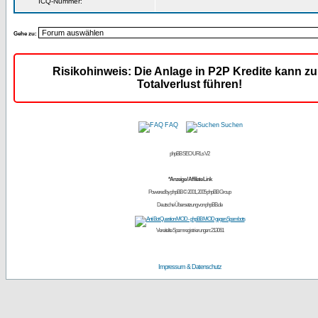
ICQ-Nummer:
Gehe zu:
Risikohinweis: Die Anlage in P2P Kredite kann z
Totalverlust führen!
FAQ
Suchen
phpBB SEO URLs V2
*Anzeige / Affiliate Link
Powered by
phpBB
© 2001, 2005 phpBB Group
Deutsche Übersetzung von
phpBB.de
Vereitelte Spamregistrierungen: 213061
Impressum & Datenschutz