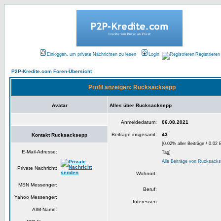
Einloggen, um private Nachrichten zu lesen
Login
Registrieren
P2P-Kredite.com Foren-Übersicht
Profil anzeigen: Rucksacksepp
Avatar
Alles über Rucksacksepp
Anmeldedatum:
06.08.2021
Beiträge insgesamt:
43
Kontakt Rucksacksepp
[0.02% aller Beiträge / 0.02 
E-Mail-Adresse:
Tag]
Alle Beiträge von Rucksack
Private Nachricht:
Wohnort:
MSN Messenger:
Beruf:
Yahoo Messenger:
Interessen:
AIM-Name: