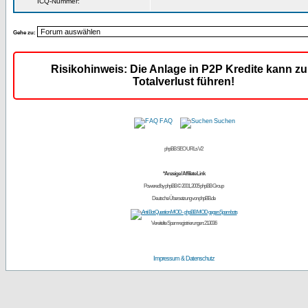
ICQ-Nummer:
Gehe zu:
Risikohinweis: Die Anlage in P2P Kredite kann z
Totalverlust führen!
FAQ
Suchen
phpBB SEO URLs V2
*Anzeige / Affiliate Link
Powered by
phpBB
© 2001, 2005 phpBB Group
Deutsche Übersetzung von
phpBB.de
Vereitelte Spamregistrierungen: 213036
Impressum & Datenschutz