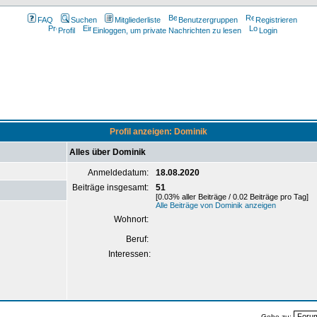
FAQ
Suchen
Mitgliederliste
Benutzergruppen
Registrieren
Profil
Einloggen, um private Nachrichten zu lesen
Login
Profil anzeigen: Dominik
Alles über Dominik
Anmeldedatum:
18.08.2020
Beiträge insgesamt:
51
[0.03% aller Beiträge / 0.02 Beiträge pro Tag]
Alle Beiträge von Dominik anzeigen
Wohnort:
Beruf:
Interessen:
Gehe zu: