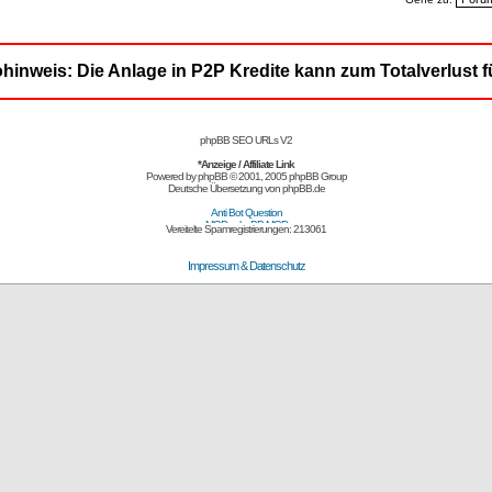
ohinweis: Die Anlage in P2P Kredite kann zum Totalverlust f
phpBB SEO URLs V2
*Anzeige / Affiliate Link
Powered by
phpBB
© 2001, 2005 phpBB Group
Deutsche Übersetzung von
phpBB.de
Vereitelte Spamregistrierungen: 213061
Impressum & Datenschutz