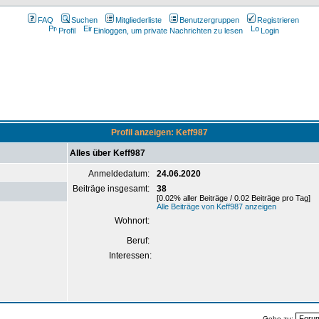
FAQ
Suchen
Mitgliederliste
Benutzergruppen
Registrieren
Profil
Einloggen, um private Nachrichten zu lesen
Login
Profil anzeigen: Keff987
Alles über Keff987
Anmeldedatum:
24.06.2020
Beiträge insgesamt:
38
[0.02% aller Beiträge / 0.02 Beiträge pro Tag]
Alle Beiträge von Keff987 anzeigen
Wohnort:
Beruf:
Interessen:
Gehe zu: