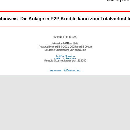
ohinweis: Die Anlage in P2P Kredite kann zum Totalverlust f
phpBB SEO URLs V2
*Anzeige / Affiliate Link
Powered by
phpBB
© 2001, 2005 phpBB Group
Deutsche Übersetzung von
phpBB.de
Vereitelte Spamregistrierungen: 213080
Impressum & Datenschutz