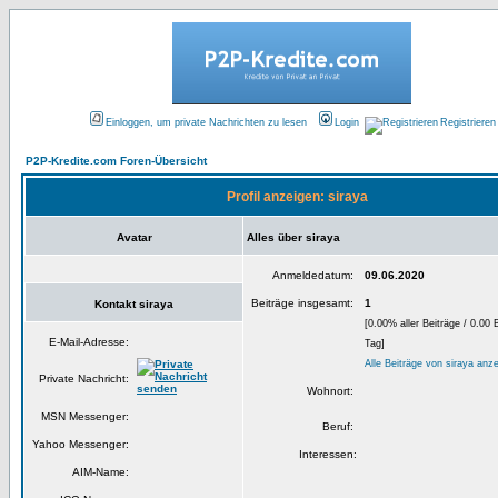
Einloggen, um private Nachrichten zu lesen
Login
Registrieren
P2P-Kredite.com Foren-Übersicht
Profil anzeigen: siraya
Avatar
Alles über siraya
Anmeldedatum:
09.06.2020
Beiträge insgesamt:
1
Kontakt siraya
[0.00% aller Beiträge / 0.00 
E-Mail-Adresse:
Tag]
Alle Beiträge von siraya anz
Private Nachricht:
Wohnort:
MSN Messenger:
Beruf:
Yahoo Messenger:
Interessen:
AIM-Name: