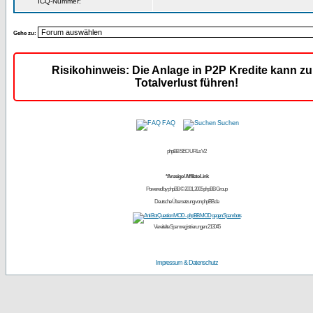
ICQ-Nummer:
Gehe zu:
Risikohinweis: Die Anlage in P2P Kredite kann z
Totalverlust führen!
FAQ
Suchen
phpBB SEO URLs V2
*Anzeige / Affiliate Link
Powered by
phpBB
© 2001, 2005 phpBB Group
Deutsche Übersetzung von
phpBB.de
Vereitelte Spamregistrierungen: 213045
Impressum & Datenschutz