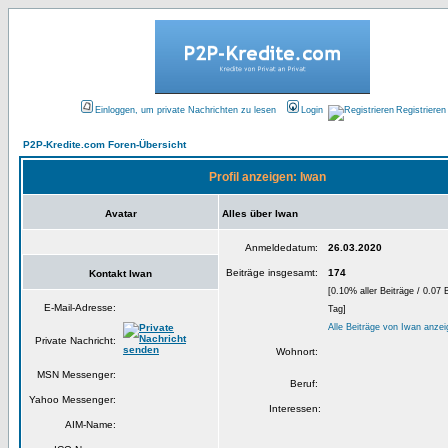
Einloggen, um private Nachrichten zu lesen
Login
Registrieren
P2P-Kredite.com Foren-Übersicht
Profil anzeigen: Iwan
Avatar
Alles über Iwan
Anmeldedatum:
26.03.2020
Beiträge insgesamt:
174
Kontakt Iwan
[0.10% aller Beiträge / 0.07 
E-Mail-Adresse:
Tag]
Alle Beiträge von Iwan anze
Private Nachricht:
Wohnort:
MSN Messenger:
Beruf:
Yahoo Messenger:
Interessen:
AIM-Name: