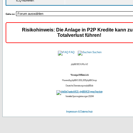
ICQ-Nummer:
Gehe zu:
Risikohinweis: Die Anlage in P2P Kredite kann z
Totalverlust führen!
FAQ
Suchen
phpBB SEO URLs V2
*Anzeige / Affiliate Link
Powered by
phpBB
© 2001, 2005 phpBB Group
Deutsche Übersetzung von
phpBB.de
Vereitelte Spamregistrierungen: 213044
Impressum & Datenschutz