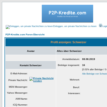
Einloggen, um private Nachrichten zu lesen
Logi
P2P-Kredite.com Foren-Übersicht
Profil anzeigen: Schweizer
Avatar
Alles über Schweizer
Anmeldedatum:
08.08.2019
Beiträge insgesamt:
16
Kontakt Schweizer
[0.01% aller Beiträge / 0
E-Mail-Adresse:
Alle Beiträge von Schwei
Wohnort:
Private Nachricht:
MSN Messenger:
Beruf:
Yahoo Messenger:
Interessen:
AIM-Name:
ICQ-Nummer: