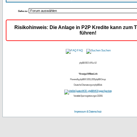
Gehe zu:
Risikohinweis: Die Anlage in P2P Kredite kann zum T
führen!
FAQ
Suchen
phpBB SEO URLs V2
*Anzeige / Affiliate Link
Powered by
phpBB
© 2001, 2005 phpBB Group
Deutsche Übersetzung von
phpBB.de
Vereitelte Spamregistrierungen: 213061
Impressum & Datenschutz