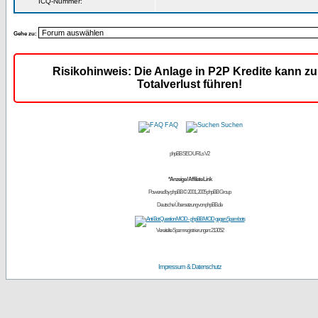
ICQ-Nummer:
Gehe zu:
Risikohinweis: Die Anlage in P2P Kredite kann z
Totalverlust führen!
FAQ
Suchen
phpBB SEO URLs V2
*Anzeige / Affiliate Link
Powered by
phpBB
© 2001, 2005 phpBB Group
Deutsche Übersetzung von
phpBB.de
Vereitelte Spamregistrierungen: 213052
Impressum & Datenschutz