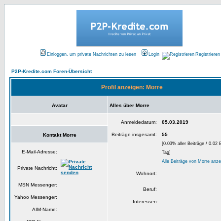
Einloggen, um private Nachrichten zu lesen
Login
Registrieren
P2P-Kredite.com Foren-Übersicht
Profil anzeigen: Morre
Avatar
Alles über Morre
Anmeldedatum:
05.03.2019
Beiträge insgesamt:
55
Kontakt Morre
[0.03% aller Beiträge / 0.02 
E-Mail-Adresse:
Tag]
Alle Beiträge von Morre anze
Private Nachricht:
Wohnort:
MSN Messenger:
Beruf:
Yahoo Messenger:
Interessen:
AIM-Name: