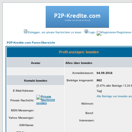
Einloggen, um private Nachrichten zu lesen
Login
Registrieren
P2P-Kredite.com Foren-Übersicht
Profil anzeigen: bowden
Avatar
Alles über bowden
Anmeldedatum:
04.09.2016
Beiträge insgesamt:
862
Kontakt bowden
[0.47% aller Beiträge / 0.24 
E-Mail-Adresse:
Tag]
Alle Beiträge von bowden an
Private Nachricht:
Wohnort:
MSN Messenger:
Beruf:
Yahoo Messenger:
Interessen:
AIM-Name: