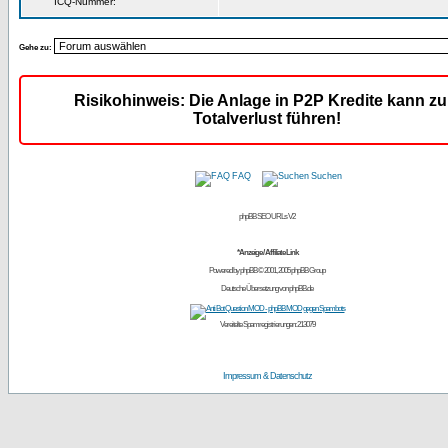
ICQ-Nummer:
Gehe zu:
Risikohinweis: Die Anlage in P2P Kredite kann z
Totalverlust führen!
FAQ
Suchen
phpBB SEO URLs V2
*Anzeige / Affiliate Link
Powered by
phpBB
© 2001, 2005 phpBB Group
Deutsche Übersetzung von
phpBB.de
Vereitelte Spamregistrierungen: 213079
Impressum & Datenschutz