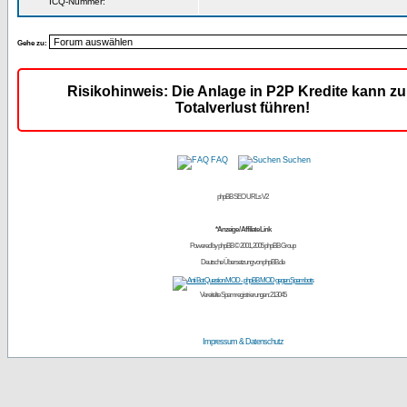
ICQ-Nummer:
Gehe zu:
Risikohinweis: Die Anlage in P2P Kredite kann z
Totalverlust führen!
FAQ
Suchen
phpBB SEO URLs V2
*Anzeige / Affiliate Link
Powered by
phpBB
© 2001, 2005 phpBB Group
Deutsche Übersetzung von
phpBB.de
Vereitelte Spamregistrierungen: 213045
Impressum & Datenschutz