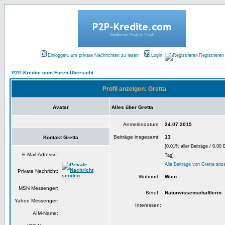
Einloggen, um private Nachrichten zu lesen
Login
Registrieren
P2P-Kredite.com Foren-Übersicht
Profil anzeigen: Gretta
Avatar
Alles über Gretta
Anmeldedatum:
24.07.2015
Beiträge insgesamt:
13
Kontakt Gretta
[0.01% aller Beiträge / 0.00 
E-Mail-Adresse:
Tag]
Alle Beiträge von Gretta anz
Private Nachricht:
Wohnort:
Wien
MSN Messenger:
Beruf:
Naturwissenschaftlerin
Yahoo Messenger:
Interessen:
AIM-Name: