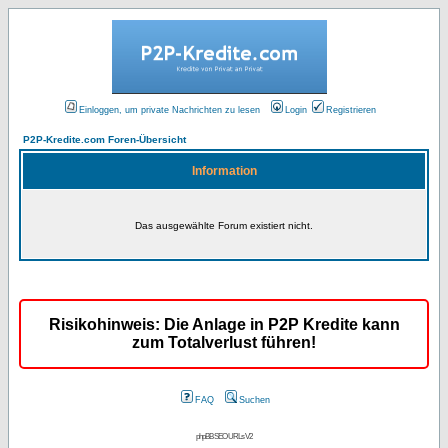
Einloggen, um private Nachrichten zu lesen
Login
Registrieren
P2P-Kredite.com Foren-Übersicht
Information
Das ausgewählte Forum existiert nicht.
Risikohinweis: Die Anlage in P2P Kredite kann
zum Totalverlust führen!
FAQ
Suchen
phpBB SEO URLs V2