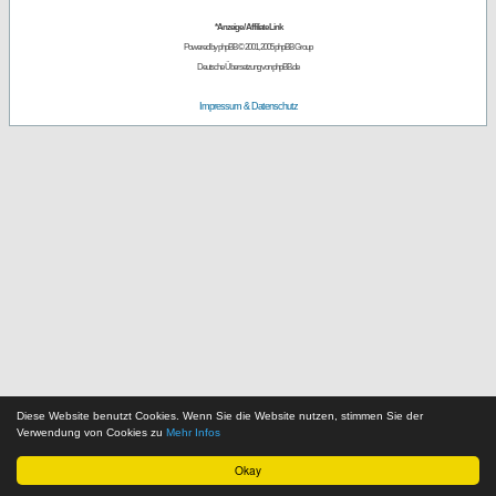
*Anzeige / Affiliate Link
Powered by
phpBB
© 2001, 2005 phpBB Group
Deutsche Übersetzung von
phpBB.de
Impressum & Datenschutz
Diese Website benutzt Cookies. Wenn Sie die Website nutzen, stimmen Sie der
Verwendung von Cookies zu
Mehr Infos
Okay