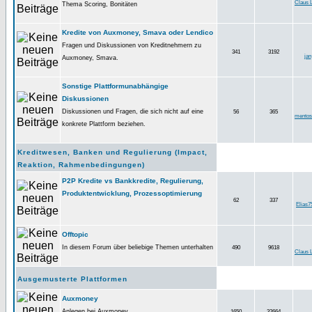
Claus 
Thema Scoring, Bonitäten
Kredite von Auxmoney, Smava oder Lendico
Fragen und Diskussionen von Kreditnehmern zu
341
3192
jan
Auxmoney, Smava.
Sonstige Plattformunabhängige
Diskussionen
Diskussionen und Fragen, die sich nicht auf eine
56
365
mento
konkrete Plattform beziehen.
Kreditwesen, Banken und Regulierung (Impact,
Reaktion, Rahmenbedingungen)
P2P Kredite vs Bankkredite, Regulierung,
Produktentwicklung, Prozessoptimierung
62
337
Elias7
Offtopic
In diesem Forum über beliebige Themen unterhalten
490
9618
Claus 
Ausgemusterte Plattformen
Auxmoney
Anlegen bei Auxmoney
1650
32664