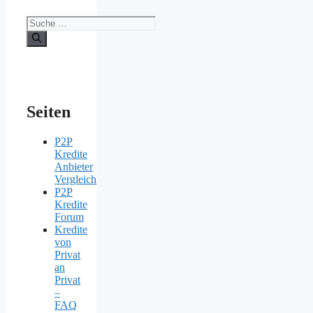
Suche
nach:
Seiten
P2P
Kredite
Anbieter
Vergleich
P2P
Kredite
Forum
Kredite
von
Privat
an
Privat
–
FAQ