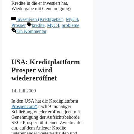
Kredite in die er investiert hat,
Wiedergabe mit Genehmigung)
Kategorien
Investieren (Kreditgeber)
,
MyC4
,
Schlagwörter
Prosper
kredite
,
MyC4
,
probleme
Ein Kommentar
USA: Kreditplattform
Prosper wird
wiedereröffnet
14. Juli 2009
In den USA hat die Kreditplattform
Prosper.com*
nach 9-monatiger
Schließung wieder eröffnet, jetzt mit
Genehmigung der Aufsichtsbehörde
SEC. Prosper führt einen Zweitmarkt
ein, auf dem Anleger Kredite
untereinander weiterverkaufen und