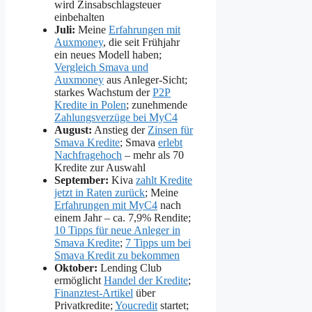
wird Zinsabschlagsteuer
einbehalten
Juli:
Meine
Erfahrungen mit
Auxmoney
, die seit Frühjahr
ein neues Modell haben;
Vergleich Smava und
Auxmoney
aus Anleger-Sicht;
starkes Wachstum der
P2P
Kredite in Polen
; zunehmende
Zahlungsverzüge bei MyC4
August:
Anstieg der
Zinsen für
Smava Kredite
; Smava
erlebt
Nachfragehoch
– mehr als 70
Kredite zur Auswahl
September:
Kiva
zahlt Kredite
jetzt in Raten zurück
; Meine
Erfahrungen mit MyC4
nach
einem Jahr – ca. 7,9% Rendite;
10 Tipps für neue Anleger in
Smava Kredite
;
7 Tipps um bei
Smava Kredit zu bekommen
Oktober:
Lending Club
ermöglicht
Handel der Kredite
;
Finanztest-Artikel
über
Privatkredite;
Youcredit
startet;