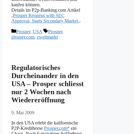
kaufen können.
Details im P2p-Banking.com Artikel
‚
Prosper Reopens with SEC
Approval, Starts Secondary Market
‚.
Kategorien
Schlagwörter
Prosper
,
USA
Prosper
,
prosper.com
,
zweitmarkt
Regulatorisches
Durcheinander in den
USA – Prosper schliesst
nur 2 Wochen nach
Wiedereröffnung
9. Mai 2009
In den USA erlebt die kalifornische
P2P-Kreditbörse
Prosper.com*
ein
Chaos. Nach 6 monatiger Schließung