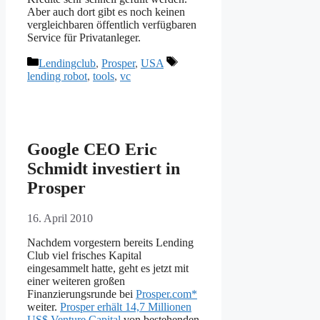
Aber auch dort gibt es noch keinen
vergleichbaren öffentlich verfügbaren
Service für Privatanleger.
Kategorien
Schlagwörter
Lendingclub
,
Prosper
,
USA
lending robot
,
tools
,
vc
Google CEO Eric
Schmidt investiert in
Prosper
16. April 2010
Nachdem vorgestern bereits Lending
Club viel frisches Kapital
eingesammelt hatte, geht es jetzt mit
einer weiteren großen
Finanzierungsrunde bei
Prosper.com*
weiter.
Prosper erhält 14,7 Millionen
US$ Venture Capital
von bestehenden