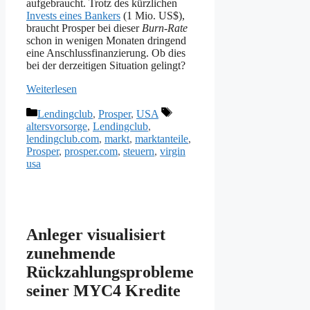
aufgebraucht. Trotz des kürzlichen
Invests eines Bankers
(1 Mio. US$),
braucht Prosper bei dieser
Burn-Rate
schon in wenigen Monaten dringend
eine Anschlussfinanzierung. Ob dies
bei der derzeitigen Situation gelingt?
Weiterlesen
Kategorien
Schlagwörter
Lendingclub
,
Prosper
,
USA
altersvorsorge
,
Lendingclub
,
lendingclub.com
,
markt
,
marktanteile
,
Prosper
,
prosper.com
,
steuern
,
virgin
usa
Anleger visualisiert
zunehmende
Rückzahlungsprobleme
seiner MYC4 Kredite