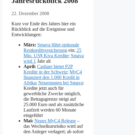
Jahresrückblick 2008
22. Dezember 2008
Kurz vor Ende des Jahres hier ein
Rückblick auf die Ereignisse und
Entwicklungen:
März:
Smava führt optionale
Restkreditversicherung
ein;
25
Mio. US$ Kiva Kredite
;
Smava
wird 1
Jahr alt
April:
Cashare bietet P2P
Kredite in der Schweiz
;
MyC4
finanziert den 1.000 Kredit in
Afrika
;
Neuerungen bei Smava
:
Kredite jetzt auch für
gewerbliche Zwecke möglich,
die Betragsgrenze steigt auf
25.000 Euro und als zusätzliche
Laufzeit werden 60 Monate
eingeführt
Mai:
Neues MyC4 Release
–
das Wechselkursrisiko wird auf
den Anleger verlagert; ab sofort