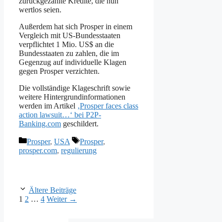
zurückgezahlte Kredite, die nun
wertlos seien.
Außerdem hat sich Prosper in einem
Vergleich mit US-Bundesstaaten
verpflichtet 1 Mio. US$ an die
Bundesstaaten zu zahlen, die im
Gegenzug auf individuelle Klagen
gegen Prosper verzichten.
Die vollständige Klageschrift sowie
weitere Hintergrundinformationen
werden im Artikel
‚Prosper faces class
action lawsuit…‘ bei P2P-
Banking.com
geschildert.
Kategorien
Schlagwörter
Prosper
,
USA
Prosper
,
prosper.com
,
regulierung
Ältere Beiträge
Seite
Seite
Seite
1
2
…
4
Weiter
→