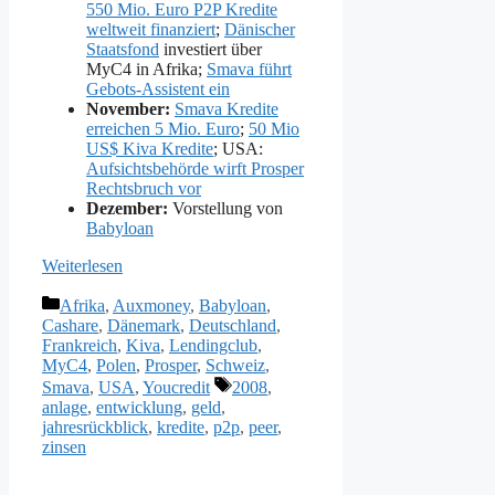
550 Mio. Euro P2P Kredite
weltweit finanziert
;
Dänischer
Staatsfond
investiert über
MyC4 in Afrika;
Smava führt
Gebots-Assistent ein
November:
Smava Kredite
erreichen 5 Mio. Euro
;
50 Mio
US$ Kiva Kredite
; USA:
Aufsichtsbehörde wirft Prosper
Rechtsbruch vor
Dezember:
Vorstellung von
Babyloan
Weiterlesen
Kategorien
Afrika
,
Auxmoney
,
Babyloan
,
Cashare
,
Dänemark
,
Deutschland
,
Frankreich
,
Kiva
,
Lendingclub
,
MyC4
,
Polen
,
Prosper
,
Schweiz
,
Schlagwörter
Smava
,
USA
,
Youcredit
2008
,
anlage
,
entwicklung
,
geld
,
jahresrückblick
,
kredite
,
p2p
,
peer
,
zinsen